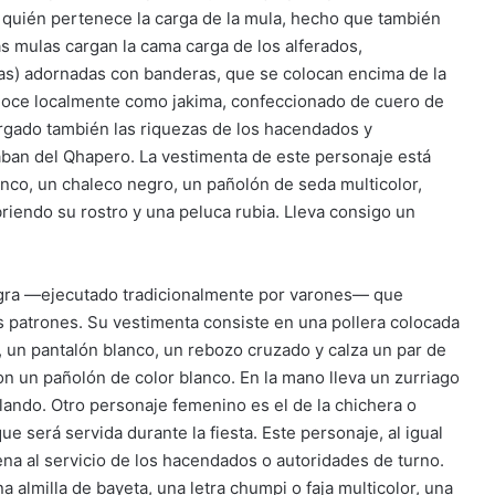
a quién pertenece la carga de la mula, hecho que también
 mulas cargan la cama carga de los alferados,
as) adornadas con banderas, que se colocan encima de la
onoce localmente como jakima, confeccionado de cuero de
argado también las riquezas de los hacendados y
paban del Qhapero. La vestimenta de este personaje está
nco, un chaleco negro, un pañolón de seda multicolor,
riendo su rostro y una peluca rubia. Lleva consigo un
negra —ejecutado tradicionalmente por varones— que
os patrones. Su vestimenta consiste en una pollera colocada
a, un pantalón blanco, un rebozo cruzado y calza un par de
con un pañolón de color blanco. En la mano lleva un zurriago
alando. Otro personaje femenino es el de la chichera o
ue será servida durante la fiesta. Este personaje, al igual
ena al servicio de los hacendados o autoridades de turno.
a almilla de bayeta, una letra chumpi o faja multicolor, una