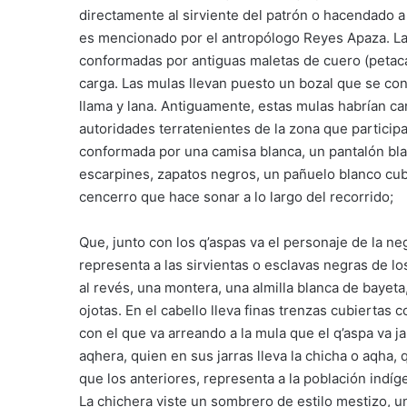
directamente al sirviente del patrón o hacendado 
es mencionado por el antropólogo Reyes Apaza. Las
conformadas por antiguas maletas de cuero (petac
carga. Las mulas llevan puesto un bozal que se c
llama y lana. Antiguamente, estas mulas habrían c
autoridades terratenientes de la zona que partici
conformada por una camisa blanca, un pantalón bla
escarpines, zapatos negros, un pañuelo blanco cub
cencerro que hace sonar a lo largo del recorrido;
Que, junto con los q’aspas va el personaje de la 
representa a las sirvientas o esclavas negras de l
al revés, una montera, una almilla blanca de bayet
ojotas. En el cabello lleva finas trenzas cubiertas 
con el que va arreando a la mula que el q’aspa va j
aqhera, quien en sus jarras lleva la chicha o aqha, q
que los anteriores, representa a la población indíg
La chichera viste un sombrero de estilo mestizo, un