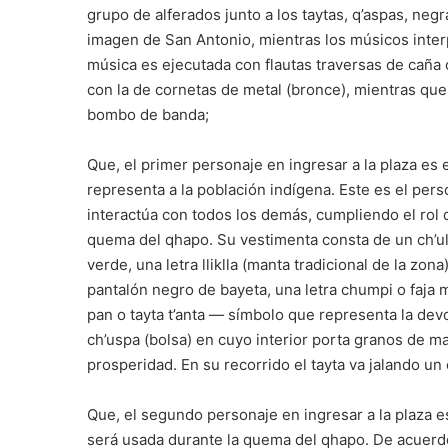
grupo de alferados junto a los taytas, q’aspas, negr
imagen de San Antonio, mientras los músicos inter
música es ejecutada con flautas traversas de caña 
con la de cornetas de metal (bronce), mientras que 
bombo de banda;
Que, el primer personaje en ingresar a la plaza es e
representa a la población indígena. Este es el per
interactúa con todos los demás, cumpliendo el rol 
quema del qhapo. Su vestimenta consta de un ch’ull
verde, una letra lliklla (manta tradicional de la zon
pantalón negro de bayeta, una letra chumpi o faja m
pan o tayta t’anta — símbolo que representa la de
ch’uspa (bolsa) en cuyo interior porta granos de m
prosperidad. En su recorrido el tayta va jalando u
Que, el segundo personaje en ingresar a la plaza es
será usada durante la quema del qhapo. De acuerdo