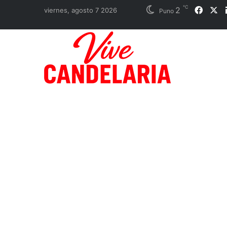
℃
2
Faceb
X
viernes, agosto 7 2026
Puno