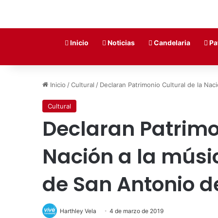
Inicio
Noticias
Candelaria
Pa
Inicio
/
Cultural
/
Declaran Patrimonio Cultural de la Na
Cultural
Declaran Patrimo
Nación a la mús
de San Antonio d
Harthley Vela
4 de marzo de 2019