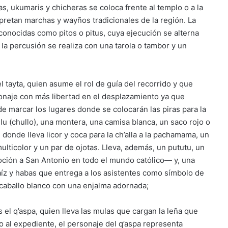
as, ukumaris y chicheras se coloca frente al templo o a la
pretan marchas y wayños tradicionales de la región. La
conocidas como pitos o pitus, cuya ejecución se alterna
la percusión se realiza con una tarola o tambor y un
l tayta, quien asume el rol de guía del recorrido y que
sonaje con más libertad en el desplazamiento ya que
de marcar los lugares donde se colocarán las piras para la
u (chullo), una montera, una camisa blanca, un saco rojo o
a) donde lleva licor y coca para la ch’alla a la pachamama, un
ulticolor y un par de ojotas. Lleva, además, un pututu, un
voción a San Antonio en todo el mundo católico— y, una
aíz y habas que entrega a los asistentes como símbolo de
n caballo blanco con una enjalma adornada;
 el q’aspa, quien lleva las mulas que cargan la leña que
 al expediente, el personaje del q’aspa representa