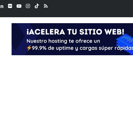
ook
LinkedIn
Flickr
YouTube
Instagram
TikTok
RSS