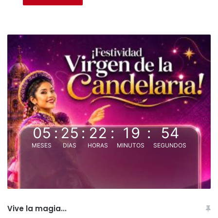
05
:
25
:
22
:
19
:
53
MESES
DIAS
HORAS
MINUTOS
SEGUNDOS
Vive la magia...