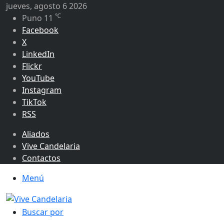
jueves, agosto 6 2026
℃
Puno
11
Facebook
X
LinkedIn
Flickr
YouTube
Instagram
TikTok
RSS
Aliados
Vive Candelaria
Contactos
Menú
Buscar por