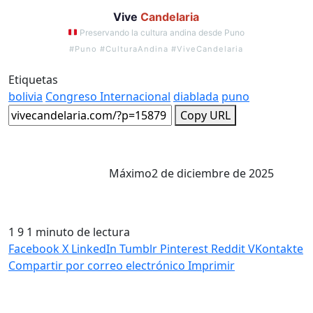
Vive
Candelaria
Preservando la cultura andina desde Puno
#Puno #CulturaAndina #ViveCandelaria
Etiquetas
bolivia
Congreso Internacional
diablada
puno
Copy URL
Máximo
2 de diciembre de 2025
1
9
1 minuto de lectura
Facebook
X
LinkedIn
Tumblr
Pinterest
Reddit
VKontakte
Compartir por correo electrónico
Imprimir