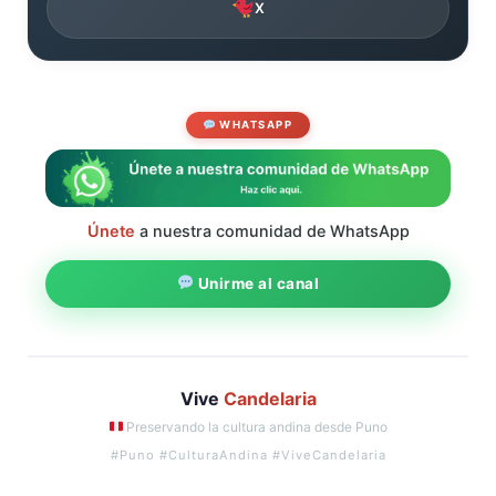
X
WHATSAPP
Únete
a nuestra comunidad de WhatsApp
Unirme al canal
Vive
Candelaria
Preservando la cultura andina desde Puno
#Puno #CulturaAndina #ViveCandelaria