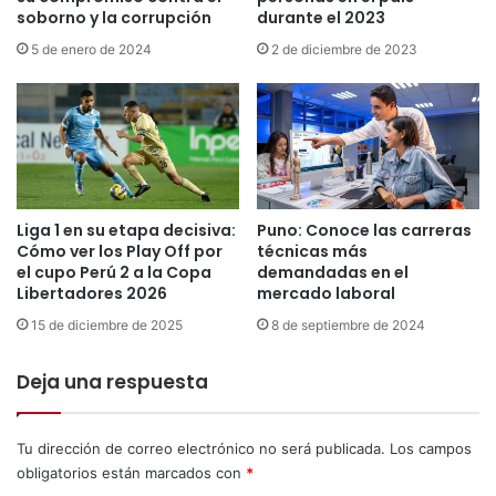
l
soborno y la corrupción
durante el 2023
r
a
a
5 de enero de 2024
2 de diciembre de 2023
s
s
P
:
y
i
m
m
e
p
s
u
c
l
o
Liga 1 en su etapa decisiva:
Puno: Conoce las carreras
s
n
Cómo ver los Play Off por
técnicas más
a
h
el cupo Perú 2 a la Copa
demandadas en el
n
e
Libertadores 2026
mercado laboral
c
r
o
15 de diciembre de 2025
8 de septiembre de 2024
r
m
a
i
Deja una respuesta
m
t
i
é
e
p
Tu dirección de correo electrónico no será publicada.
Los campos
n
a
obligatorios están marcados con
*
t
r