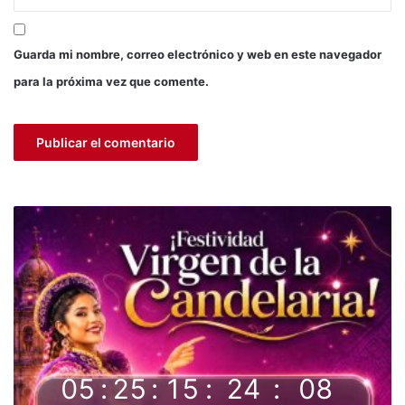
i
o
c
Guarda mi nombre, correo electrónico y web en este navegador
u
l
para la próxima vez que comente.
t
u
r
a
l
d
e
P
u
n
o
05
:
25
:
15
:
24
:
07