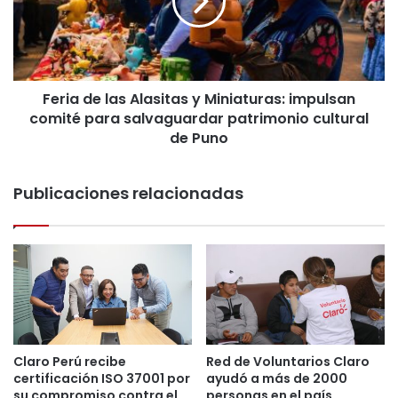
a
n
d
d
e
o
l
l
a
a
Feria de las Alasitas y Miniaturas: impulsan
s
c
comité para salvaguardar patrimonio cultural
A
o
l
de Puno
m
a
p
s
e
Publicaciones relacionadas
i
t
t
i
a
t
s
i
y
v
M
i
i
d
n
a
i
d
a
Claro Perú recibe
Red de Voluntarios Claro
d
certificación ISO 37001 por
ayudó a más de 2000
t
e
su compromiso contra el
personas en el país
u