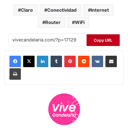
Claro
Conectividad
Internet
Router
WiFi
Copy URL
LinkedIn
Tumblr
Pinterest
Reddit
VKontakte
Compartir por correo electrónico
Imprimir