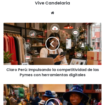
Vive Candelaria
Siti
o
we
C
b
l
a
r
o
P
e
r
ú
Claro Perú: Impulsando la competitividad de las
:
Pymes con herramientas digitales
I
m
p
F
u
e
l
r
s
i
a