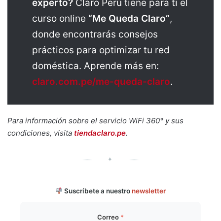
experto?
Claro Perú tiene para ti el
curso online
“Me Queda Claro”
,
donde encontrarás consejos
prácticos para optimizar tu red
doméstica. Aprende más en:
claro.com.pe/me-queda-claro
.
Para información sobre el servicio WiFi 360° y sus
condiciones, visita
tiendaclaro.pe
.
✦
Suscríbete a nuestro
newsletter
Correo
*