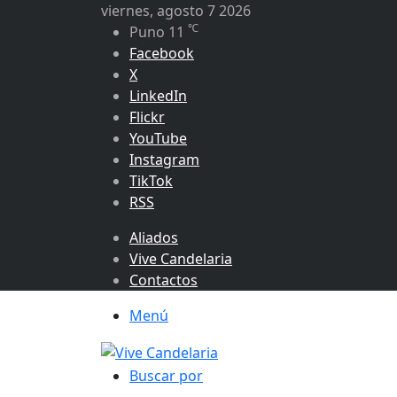
viernes, agosto 7 2026
℃
Puno
11
Facebook
X
LinkedIn
Flickr
YouTube
Instagram
TikTok
RSS
Aliados
Vive Candelaria
Contactos
Menú
Buscar por