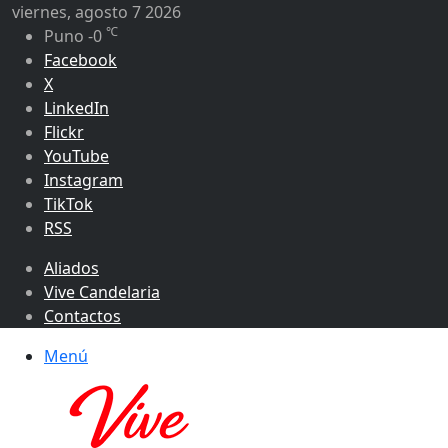
viernes, agosto 7 2026
℃
Puno
-0
Facebook
X
LinkedIn
Flickr
YouTube
Instagram
TikTok
RSS
Aliados
Vive Candelaria
Contactos
Menú