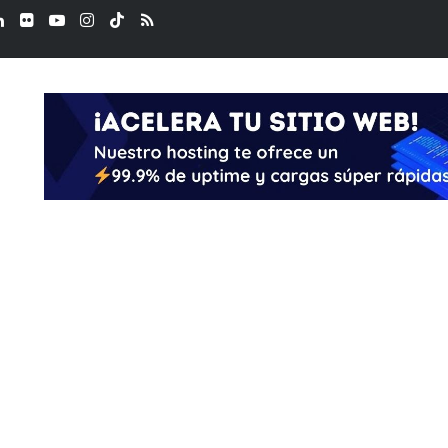
ook
LinkedIn
Flickr
YouTube
Instagram
TikTok
RSS