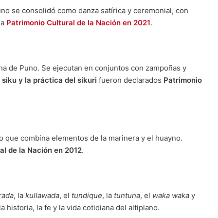
uno se consolidó como danza satírica y ceremonial, con
da
Patrimonio Cultural de la Nación en 2021
.
ona de Puno. Se ejecutan en conjuntos con zampoñas y
l
siku y la práctica del sikuri
fueron declarados
Patrimonio
o que combina elementos de la marinera y el huayno.
al de la Nación en 2012
.
rada
, la
kullawada
, el
tundique
, la
tuntuna
, el
waka waka
y
historia, la fe y la vida cotidiana del altiplano.