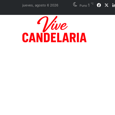
℃
1
Faceb
X
jueves, agosto 6 2026
Puno