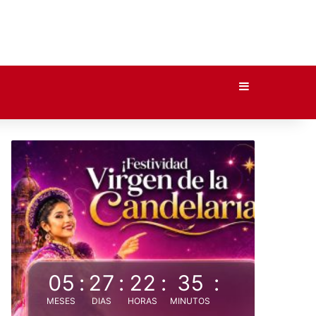
Barra lateral
05
:
27
:
22
:
35
:
MESES
DIAS
HORAS
MINUTOS