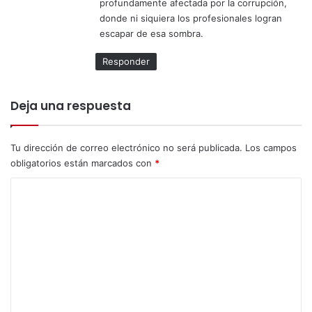
u
profundamente afectada por la corrupción,
a
l
donde ni siquiera los profesionales logran
n
t
escapar de esa sombra.
d
u
a
r
Responder
p
a
o
l
l
Deja una respuesta
í
t
i
Tu dirección de correo electrónico no será publicada.
Los campos
c
obligatorios están marcados con
*
a
C
o
m
e
n
t