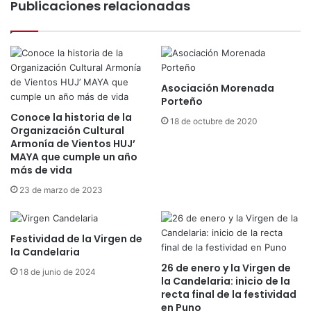
Publicaciones relacionadas
a
I
n
B
d
A
i
2
d
0
a
2
Asociación Morenada
t
6
Porteño
o
:
Conoce la historia de la
s
18 de octubre de 2020
r
Organización Cultural
:
Armonía de Vientos HUJ’
e
l
MAYA que cumple un año
c
a
más de vida
o
C
n
23 de marzo de 2023
a
o
n
c
d
i
Festividad de la Virgen de
e
m
la Candelaria
l
i
26 de enero y la Virgen de
a
18 de junio de 2024
e
la Candelaria: inicio de la
r
n
recta final de la festividad
i
t
en Puno