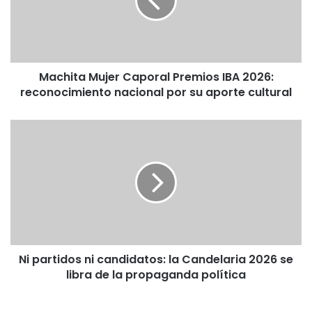
i
t
a
M
u
Machita Mujer Caporal Premios IBA 2026:
j
reconocimiento nacional por su aporte cultural
e
r
C
N
a
i
p
p
o
a
r
r
a
t
l
i
P
d
r
o
e
Ni partidos ni candidatos: la Candelaria 2026 se
s
m
libra de la propaganda política
n
i
i
o
c
s