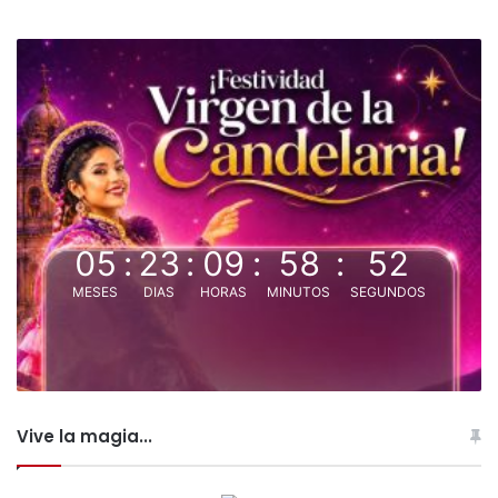
05
:
23
:
09
:
58
:
51
MESES
DIAS
HORAS
MINUTOS
SEGUNDOS
Vive la magia...