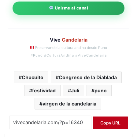
Unirme al canal
Vive
Candelaria
Preservando la cultura andina desde Puno
#Puno #CulturaAndina #ViveCandelaria
Chucuito
Congreso de la Diablada
festividad
Juli
puno
virgen de la candelaria
Copy URL