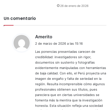
a
o
2
26 de enero de 2026
n
0
a
2
Un comentario
c
6
i
s
o
e
n
d
l
Amerito
a
i
i
2 de marzo de 2026 a las 15:16
l
b
c
p
r
Las ponencias presentadas carecen de
e
o
a
credibilidad: investigadores sin rigor,
:
r
d
documentos sin sustento y fotografías
s
e
evidentemente manipuladas con herramientas
u
l
de baja calidad. Con ello, el Perú proyecta una
a
a
imagen de engaño y falta de seriedad en la
p
p
región. Resulta incomprensible cómo algunos
o
r
profesionales obtienen sus títulos, pues
r
o
pareciera que en ciertas universidades se
t
p
fomenta más la mentira que la investigación
e
a
honesta. Esta situación refleja una sociedad
c
g