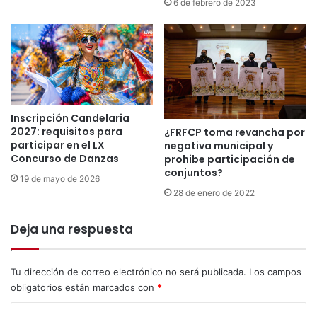
6 de febrero de 2023
s
i
e
n
n
t
t
e
a
r
e
é
n
s
e
l
Inscripción Candelaria
l
2027: requisitos para
¿FRFCP toma revancha por
a
G
participar en el LX
negativa municipal y
p
r
Concurso de Danzas
prohibe participación de
r
a
conjuntos?
o
19 de mayo de 2026
n
m
28 de enero de 2022
T
o
e
c
Deja una respuesta
a
i
t
ó
r
n
Tu dirección de correo electrónico no será publicada.
Los campos
o
p
obligatorios están marcados con
*
N
o
a
r
C