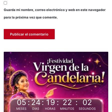
Guarda mi nombre, correo electrónico y web en este navegador
para la próxima vez que comente.
05
:
24
:
19
:
22
:
01
MESES
DIAS
HORAS
MINUTOS
SEGUNDOS