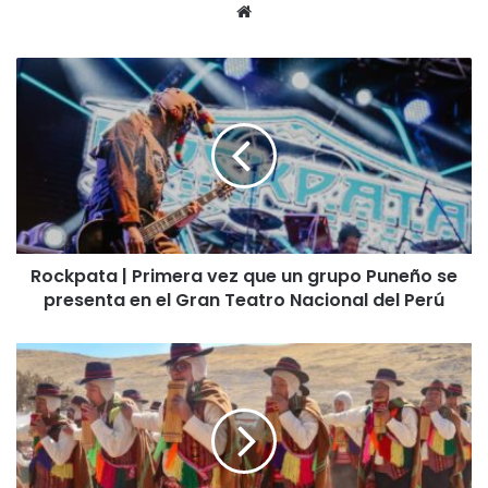
Siti
o
we
R
b
o
c
k
p
a
t
a
|
Rockpata | Primera vez que un grupo Puneño se
P
presenta en el Gran Teatro Nacional del Perú
r
i
m
E
e
l
r
S
a
i
v
c
e
u
z