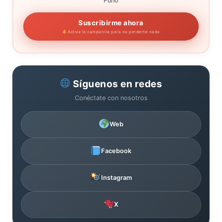
Puno
Suscribirme ahora
Activa la campanita para no perderte nada
Síguenos en redes
Conéctate con nosotros
Web
Facebook
Instagram
X