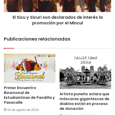
y
q
S
u
i
e
El Sicu y Sicuri son declarados de interés la
c
u
promoción por el Mincul
u
n
r
g
i
r
Publicaciones relacionadas
s
u
o
p
n
o
d
P
e
u
c
n
l
e
a
ñ
r
o
a
Primer Encuentro
s
Binacional de
d
Artista puneño aclara que
e
Estudiantinas de Pandilla y
o
máscaras gigantescas de
p
Pasacalle
diablos están en proceso
s
r
de donación
d
24 de agosto de 2024
e
e