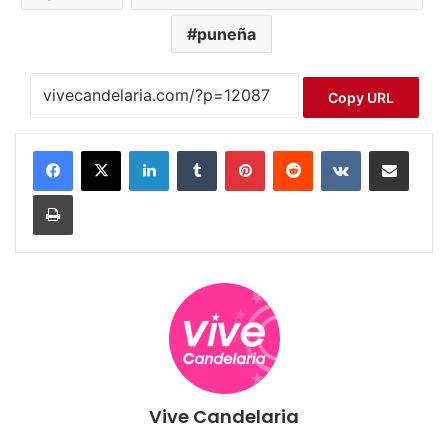
puneña
Copy URL
LinkedIn
Tumblr
Pinterest
Reddit
VKontakte
Compartir por correo electrónico
Imprimir
Vive Candelaria