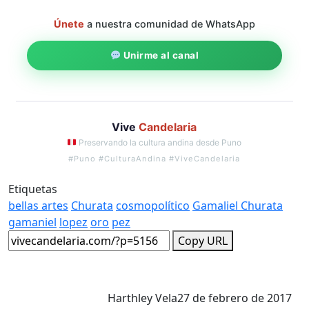
Únete
a nuestra comunidad de WhatsApp
Unirme al canal
Vive
Candelaria
Preservando la cultura andina desde Puno
#Puno #CulturaAndina #ViveCandelaria
Etiquetas
bellas artes
Churata
cosmopolítico
Gamaliel Churata
gamaniel
lopez
oro
pez
Copy URL
Harthley Vela
27 de febrero de 2017