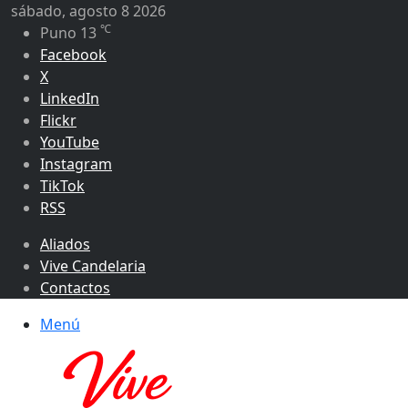
sábado, agosto 8 2026
℃
Puno
13
Facebook
X
LinkedIn
Flickr
YouTube
Instagram
TikTok
RSS
Aliados
Vive Candelaria
Contactos
Menú