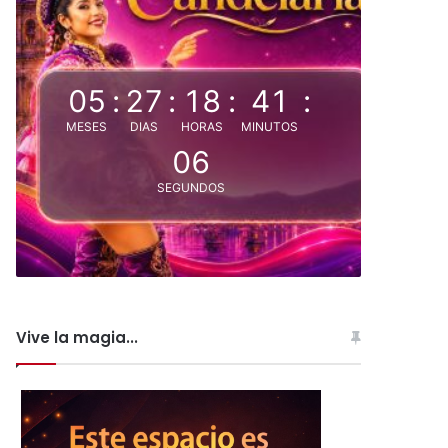
05
:
27
:
18
:
41
:
MESES
DIAS
HORAS
MINUTOS
05
SEGUNDOS
Vive la magia...