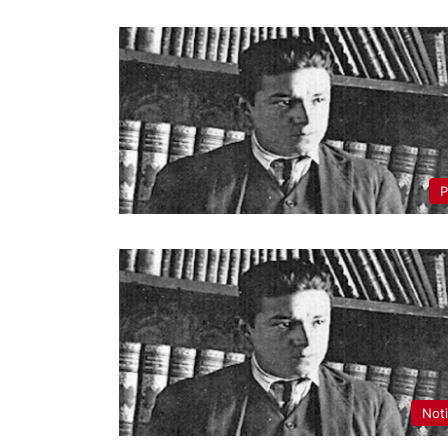
P
Noti