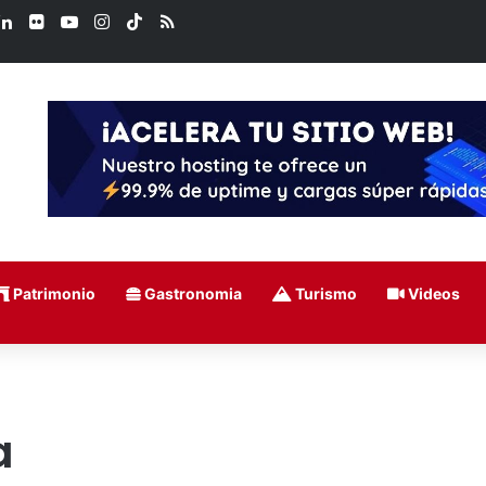
ook
LinkedIn
Flickr
YouTube
Instagram
TikTok
RSS
Patrimonio
Gastronomia
Turismo
Videos
a