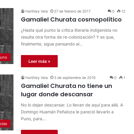
Harthley Vela
27 de febrero de 2017
0
12
Gamaliel Churata cosmopolítico
¿Hasta qué punto la crítica literaria indigenista no
resulta otra forma de re-colonización? Y es que,
finalmente, sigue pensando al…
uno
Leer más »
Harthley Vela
3 de septiembre de 2016
0
1
Gamaliel Churata no tiene un
lugar donde descansar
No lo dejan descansar. Lo llevan de aquí para allá. A
Domingo Huamán Peñaloza le pareció llevarlo a
Puno, para…
cias