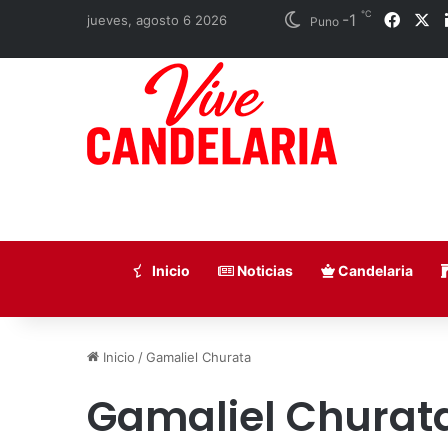
℃
-1
Faceb
X
jueves, agosto 6 2026
Puno
Inicio
Noticias
Candelaria
Inicio
/
Gamaliel Churata
Gamaliel Churat