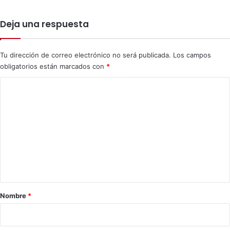
e
i
l
a
Deja una respuesta
a
p
C
r
a
e
Tu dirección de correo electrónico no será publicada.
Los campos
n
p
obligatorios están marcados con
*
d
a
e
r
C
l
a
a
o
t
r
i
m
i
v
e
a
o
n
s
t
a
r
Nombre
*
i
o