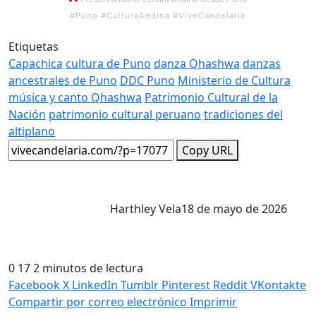
#Puno #CulturaAndina #ViveCandelaria
Etiquetas
Capachica
cultura de Puno
danza Qhashwa
danzas
ancestrales de Puno
DDC Puno
Ministerio de Cultura
música y canto Qhashwa
Patrimonio Cultural de la
Nación
patrimonio cultural peruano
tradiciones del
altiplano
Copy URL
Harthley Vela
18 de mayo de 2026
0
17
2 minutos de lectura
Facebook
X
LinkedIn
Tumblr
Pinterest
Reddit
VKontakte
Compartir por correo electrónico
Imprimir