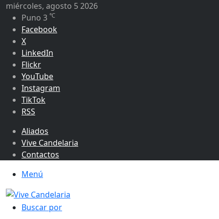
miércoles, agosto 5 2026
℃
Puno
3
Facebook
X
LinkedIn
Flickr
YouTube
Instagram
TikTok
RSS
Aliados
Vive Candelaria
Contactos
Menú
Buscar por