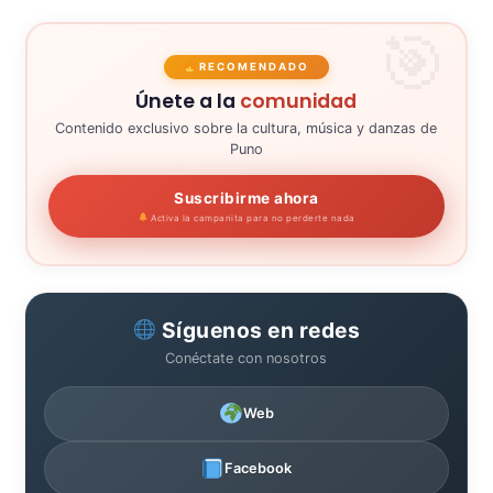
RECOMENDADO
Únete a la
comunidad
Contenido exclusivo sobre la cultura, música y danzas de
Puno
Suscribirme ahora
Activa la campanita para no perderte nada
Síguenos en redes
Conéctate con nosotros
Web
Facebook