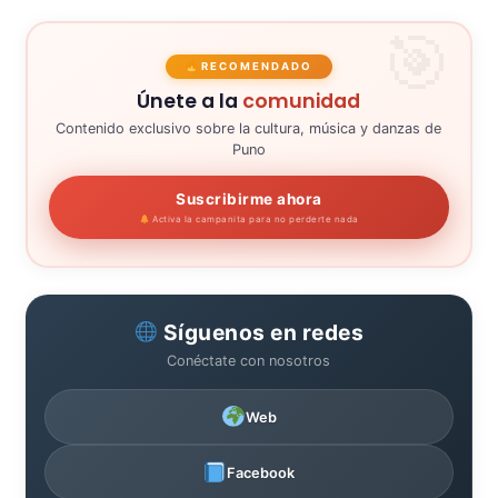
RECOMENDADO
Únete a la
comunidad
Contenido exclusivo sobre la cultura, música y danzas de
Puno
Suscribirme ahora
Activa la campanita para no perderte nada
Síguenos en redes
Conéctate con nosotros
Web
Facebook