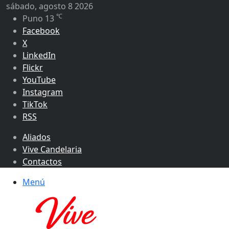
sábado, agosto 8 2026
℃
Puno
13
Facebook
X
LinkedIn
Flickr
YouTube
Instagram
TikTok
RSS
Aliados
Vive Candelaria
Contactos
Menú