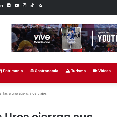
ook
LinkedIn
Flickr
YouTube
Instagram
TikTok
RSS
Patrimonio
Gastronomia
Turismo
Videos
ertas a una agencia de viajes
 Uros cierran sus