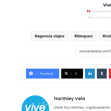
Viv
Preservando la
#Puno #Cultur
agencia viajes
bloqueo
co
LinkedIn
Tumblr
Facebook
X
Harthley Vela
¡Hola! Soy Harthley, orgullosamente 