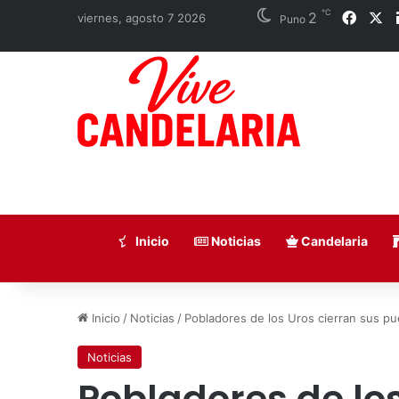
℃
2
Faceb
X
viernes, agosto 7 2026
Puno
Inicio
Noticias
Candelaria
Inicio
/
Noticias
/
Pobladores de los Uros cierran sus pu
Noticias
Pobladores de los