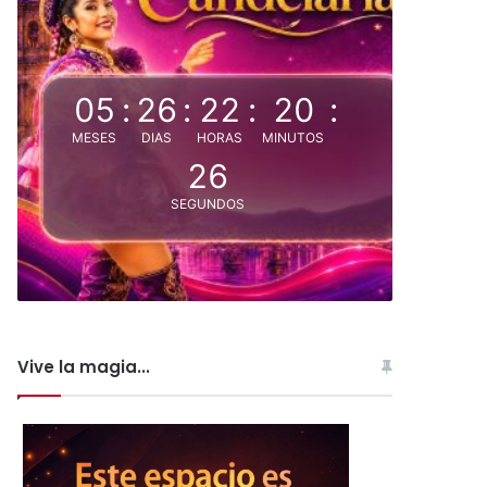
05
:
26
:
22
:
20
:
MESES
DIAS
HORAS
MINUTOS
25
SEGUNDOS
Vive la magia...