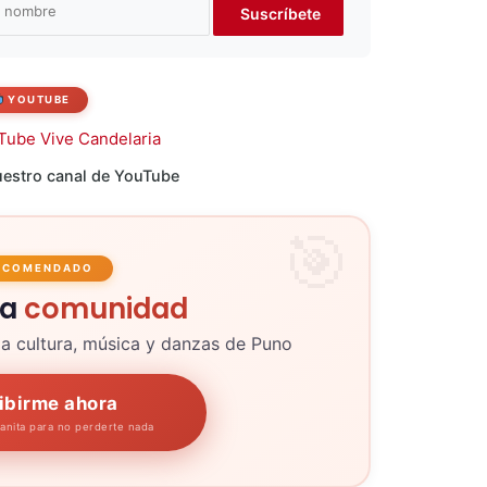
YOUTUBE
estro canal de YouTube
ECOMENDADO
la
comunidad
la cultura, música y danzas de Puno
ibirme ahora
panita para no perderte nada