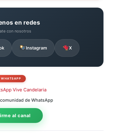
enos en redes
ate con nosotros
ok
Instagram
X
WHATSAPP
 comunidad de WhatsApp
rme al canal