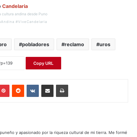
e
Candelaria
 cultura andina desde Puno
aAndina #ViveCandelaria
bro
pobladores
reclamo
uros
Copy URL
Pinterest
Reddit
VKontakte
Compartir por correo electrónico
Imprimir
puneño y apasionado por la riqueza cultural de mi tierra. Me formé