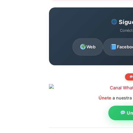
Sígu
Conéct
Web
Facebo
Únete
a nuestra
Uni