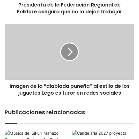
Presidenta de la Federación Regional de
a
Folklore asegura que no la dejan trabajar
d
e
l
I
a
m
F
a
e
g
d
e
e
n
r
d
a
e
c
l
i
Imagen de la “diablada puneña” al estilo de los
a
ó
juguetes Lego es furor en redes sociales
“
n
d
R
i
e
Publicaciones relacionadas
a
g
b
i
l
o
a
n
d