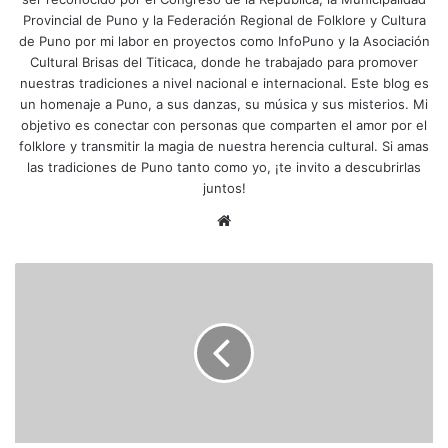
Provincial de Puno y la Federación Regional de Folklore y Cultura
de Puno por mi labor en proyectos como InfoPuno y la Asociación
Cultural Brisas del Titicaca, donde he trabajado para promover
nuestras tradiciones a nivel nacional e internacional. Este blog es
un homenaje a Puno, a sus danzas, su música y sus misterios. Mi
objetivo es conectar con personas que comparten el amor por el
folklore y transmitir la magia de nuestra herencia cultural. Si amas
las tradiciones de Puno tanto como yo, ¡te invito a descubrirlas
juntos!
Siti
o
we
P
b
r
e
s
i
d
e
n
t