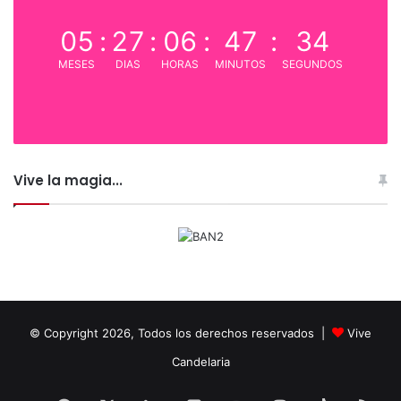
05
:
27
:
06
:
47
:
33
MESES
DIAS
HORAS
MINUTOS
SEGUNDOS
Vive la magia...
© Copyright 2026, Todos los derechos reservados |
Vive
Candelaria