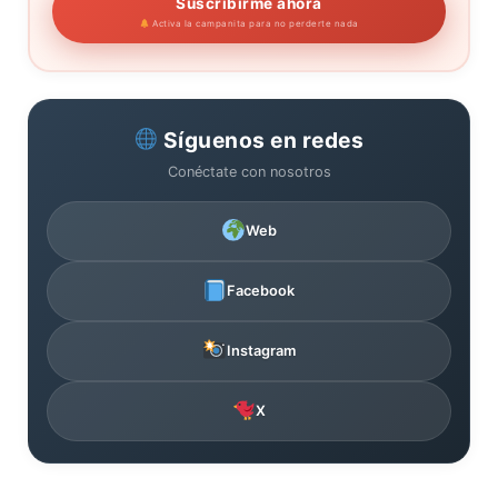
Suscribirme ahora
Activa la campanita para no perderte nada
Síguenos en redes
Conéctate con nosotros
Web
Facebook
Instagram
X