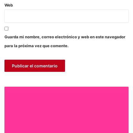
r
Web
e
d
e
s
s
Guarda mi nombre, correo electrónico y web en este navegador
o
c
para la próxima vez que comente.
i
a
l
e
s