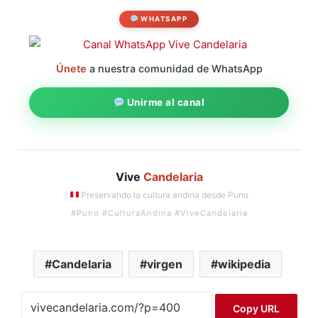
WHATSAPP
Únete
a nuestra comunidad de WhatsApp
Unirme al canal
Vive
Candelaria
Preservando la cultura andina desde Puno
#Puno #CulturaAndina #ViveCandelaria
Candelaria
virgen
wikipedia
Copy URL