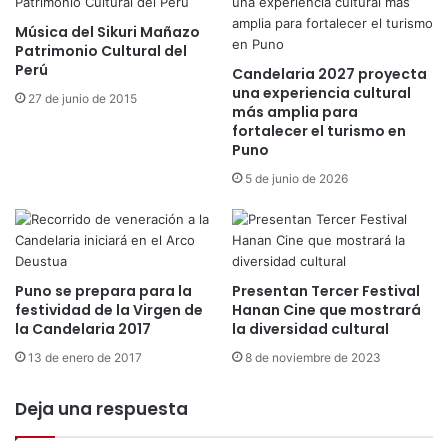
a
a
l
Música del Sikuri Mañazo
p
d
Patrimonio Cultural del
u
Perú
e
Candelaria 2027 proyecta
n
F
una experiencia cultural
27 de junio de 2015
e
más amplia para
o
ñ
fortalecer el turismo en
l
a
Puno
k
”
l
5 de junio de 2026
a
o
l
r
e
e
s
a
t
s
Puno se prepara para la
Presentan Tercer Festival
i
e
festividad de la Virgen de
Hanan Cine que mostrará
l
g
la Candelaria 2017
la diversidad cultural
o
u
d
13 de enero de 2017
8 de noviembre de 2023
r
e
a
l
Deja una respuesta
q
o
u
s
e