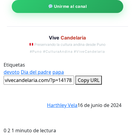
Unirme al canal
Vive
Candelaria
Preservando la cultura andina desde Puno
#Puno #CulturaAndina #ViveCandelaria
Etiquetas
devoto
Dia del padre
papa
Copy URL
Harthley Vela
16 de junio de 2024
0
2
1 minuto de lectura