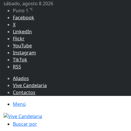
sábado, agosto 8 2026
℃
Puno
1
Facebook
X
LinkedIn
Flickr
YouTube
Instagram
TikTok
RSS
Aliados
Vive Candelaria
Contactos
Menú
Buscar por