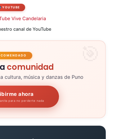
YOUTUBE
estro canal de YouTube
ECOMENDADO
la
comunidad
la cultura, música y danzas de Puno
ibirme ahora
panita para no perderte nada