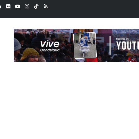
ook
LinkedIn
Flickr
YouTube
Instagram
TikTok
RSS