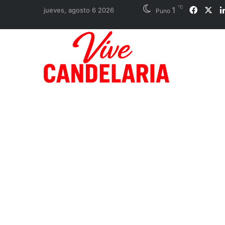
℃
1
Faceb
X
jueves, agosto 6 2026
Puno