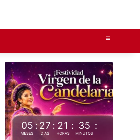
Barra lateral
05
:
27
:
21
:
35
:
MESES
DIAS
HORAS
MINUTOS