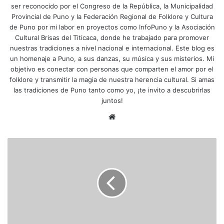
ser reconocido por el Congreso de la República, la Municipalidad
Provincial de Puno y la Federación Regional de Folklore y Cultura
de Puno por mi labor en proyectos como InfoPuno y la Asociación
Cultural Brisas del Titicaca, donde he trabajado para promover
nuestras tradiciones a nivel nacional e internacional. Este blog es
un homenaje a Puno, a sus danzas, su música y sus misterios. Mi
objetivo es conectar con personas que comparten el amor por el
folklore y transmitir la magia de nuestra herencia cultural. Si amas
las tradiciones de Puno tanto como yo, ¡te invito a descubrirlas
juntos!
Siti
o
we
S
b
u
s
p
e
n
d
e