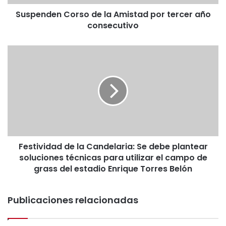
n
Suspenden Corso de la Amistad por tercer año
C
consecutivo
o
r
s
F
o
e
d
s
e
t
l
i
a
v
A
i
m
d
i
a
s
Festividad de la Candelaria: Se debe plantear
d
t
soluciones técnicas para utilizar el campo de
d
a
e
grass del estadio Enrique Torres Belón
d
l
p
a
o
Publicaciones relacionadas
C
r
a
t
n
e