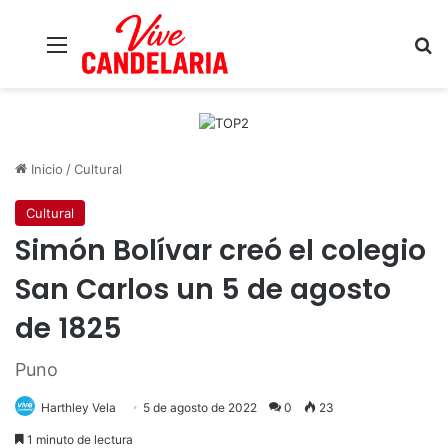
Menú
B
Inicio
/
Cultural
Cultural
Simón Bolívar creó el colegio
San Carlos un 5 de agosto
de 1825
Puno
Harthley Vela
5 de agosto de 2022
0
23
1 minuto de lectura