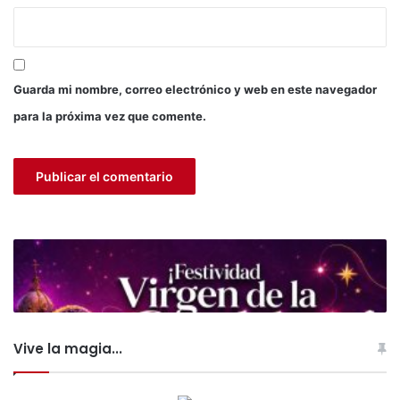
a
u
t
i
l
Guarda mi nombre, correo electrónico y web en este navegador
i
para la próxima vez que comente.
z
a
r
e
l
c
a
m
p
o
d
e
Vive la magia...
g
r
a