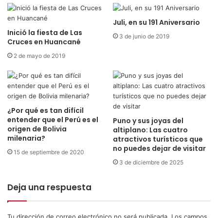
d
r
e
c
Juli, en su 191 Aniversario
l
e
Inició la fiesta de Las
a
3 de junio de 2019
r
Cruces en Huancané
r
a
i
2 de mayo de 2019
ñ
a
o
:
c
S
o
e
n
d
¿Por qué es tan difícil
s
e
entender que el Perú es el
Puno y sus joyas del
e
b
origen de Bolivia
altiplano: Las cuatro
c
e
milenaria?
atractivos turísticos que
u
p
no puedes dejar de visitar
15 de septiembre de 2020
t
l
3 de diciembre de 2025
i
a
v
n
o
Deja una respuesta
t
e
a
Tu dirección de correo electrónico no será publicada.
Los campos