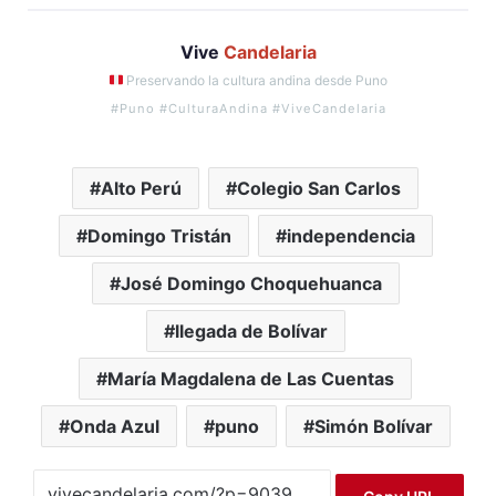
Vive
Candelaria
Preservando la cultura andina desde Puno
#Puno #CulturaAndina #ViveCandelaria
Alto Perú
Colegio San Carlos
Domingo Tristán
independencia
José Domingo Choquehuanca
llegada de Bolívar
María Magdalena de Las Cuentas
Onda Azul
puno
Simón Bolívar