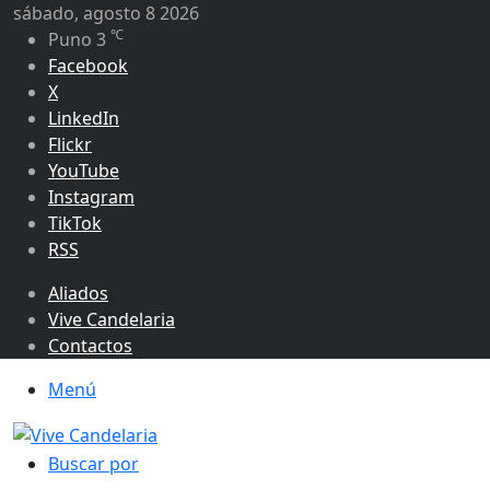
sábado, agosto 8 2026
℃
Puno
3
Facebook
X
LinkedIn
Flickr
YouTube
Instagram
TikTok
RSS
Aliados
Vive Candelaria
Contactos
Menú
Buscar por