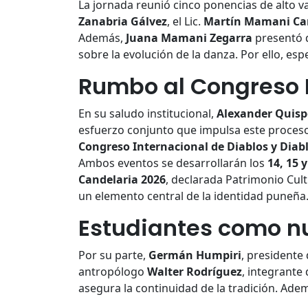
La jornada reunió cinco ponencias de alto v
Zanabria Gálvez
, el Lic.
Martín Mamani C
Además,
Juana Mamani Zegarra
presentó d
sobre la evolución de la danza. Por ello, es
Rumbo al Congreso N
En su saludo institucional,
Alexander Quis
esfuerzo conjunto que impulsa este proceso.
Congreso Internacional de Diablos y Diab
Ambos eventos se desarrollarán los
14, 15 
Candelaria 2026
, declarada Patrimonio Cul
un elemento central de la identidad puneña
Estudiantes como n
Por su parte,
Germán Humpiri
, presidente 
antropólogo
Walter Rodríguez
, integrante
asegura la continuidad de la tradición. Ademá