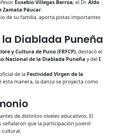
rofesor
Eusebio Villegas Berroa
, el Dr.
Aldo
e Zamata Páucar
.
io de su familia, aporta pistas importantes
 la Diablada Puneña
lore y Cultura de Puno (FRFCP)
, destacó el
so Nacional de la Diablada Puneña
y del
I
ficial de la
Festividad Virgen de la
e esta manera, la danza se proyecta como
imonio
ntes de distintos niveles educativos. El
 señalaron que la participación juvenil
 cultural.