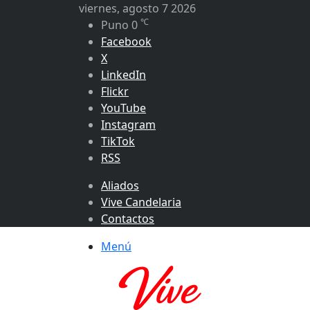
viernes, agosto 7 2026
℃
Puno
0
Facebook
X
LinkedIn
Flickr
YouTube
Instagram
TikTok
RSS
Aliados
Vive Candelaria
Contactos
Menú