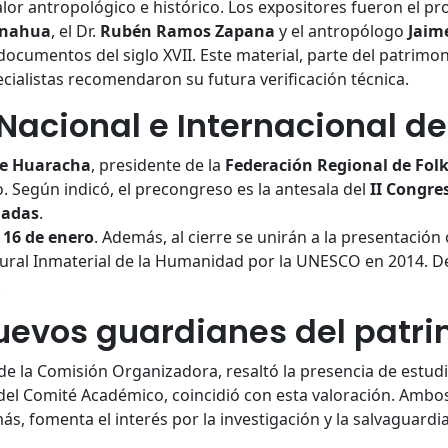
alor antropológico e histórico. Los expositores fueron el p
anahua
, el Dr.
Rubén Ramos Zapana
y el antropólogo
Jaim
ocumentos del siglo XVII. Este material, parte del patrimon
pecialistas recomendaron su futura verificación técnica.
acional e Internacional de
pe Huaracha
, presidente de la
Federación Regional de Folk
 Según indicó, el precongreso es la antesala del
II Congre
ladas
.
y 16 de enero
. Además, al cierre se unirán a la presentación o
tural Inmaterial de la Humanidad por la UNESCO en 2014. D
.
uevos guardianes del patr
de la Comisión Organizadora, resaltó la presencia de estudia
 del Comité Académico, coincidió con esta valoración. Ambos
s, fomenta el interés por la investigación y la salvaguardia