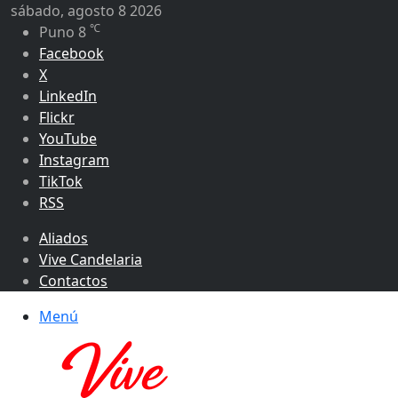
sábado, agosto 8 2026
℃
Puno
8
Facebook
X
LinkedIn
Flickr
YouTube
Instagram
TikTok
RSS
Aliados
Vive Candelaria
Contactos
Menú