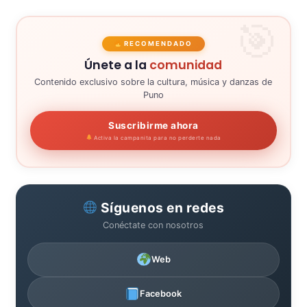
RECOMENDADO
Únete a la
comunidad
Contenido exclusivo sobre la cultura, música y danzas de
Puno
Suscribirme ahora
Activa la campanita para no perderte nada
Síguenos en redes
Conéctate con nosotros
Web
Facebook