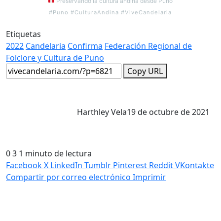
Preservando la cultura andina desde Puno
#Puno #CulturaAndina #ViveCandelaria
Etiquetas
2022
Candelaria
Confirma
Federación Regional de
Folclore y Cultura de Puno
Copy URL
Harthley Vela
19 de octubre de 2021
0
3
1 minuto de lectura
Facebook
X
LinkedIn
Tumblr
Pinterest
Reddit
VKontakte
Compartir por correo electrónico
Imprimir