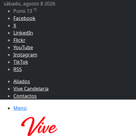
sábado, agosto 8 2026
℃
Puno
13
Facebook
X
LinkedIn
Flickr
YouTube
Instagram
TikTok
RSS
Aliados
Vive Candelaria
Contactos
Menú