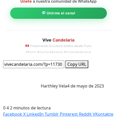
Únete
a nuestra comunidad de WhatsApp
Unirme al canal
Vive
Candelaria
Preservando la cultura andina desde Puno
#Puno #CulturaAndina #ViveCandelaria
Copy URL
Harthley Vela
4 de mayo de 2023
0
4
2 minutos de lectura
Facebook
X
LinkedIn
Tumblr
Pinterest
Reddit
VKontakte