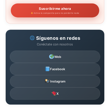
Suscribirme ahora
Activa la campanita para no perderte nada
Síguenos en redes
Conéctate con nosotros
Web
Facebook
Instagram
X