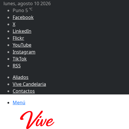
lunes, agosto 10 2026
℃
Puno
5
Facebook
X
LinkedIn
Flickr
YouTube
Instagram
TikTok
RSS
Aliados
Vive Candelaria
Contactos
Menú