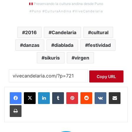
Preservando la cultura andina desde Puno
#Puno #CulturaAndina #ViveCandelaria
2016
Candelaria
cultural
danzas
diablada
festividad
sikuris
virgen
Copy URL
LinkedIn
Tumblr
Pinterest
Reddit
VKontakte
Compartir por correo electrónico
Imprimir