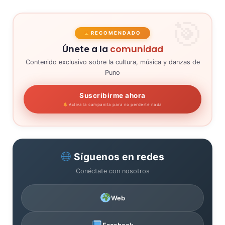
RECOMENDADO
Únete a la
comunidad
Contenido exclusivo sobre la cultura, música y danzas de
Puno
Suscribirme ahora
Activa la campanita para no perderte nada
Síguenos en redes
Conéctate con nosotros
Web