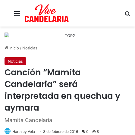
Menú
B
Inicio
/
Noticias
Noticias
Canción “Mamita
Candelaria” será
interpretada en quechua y
aymara
Mamita Candelaria
Harthley Vela
3 de febrero de 2016
0
8