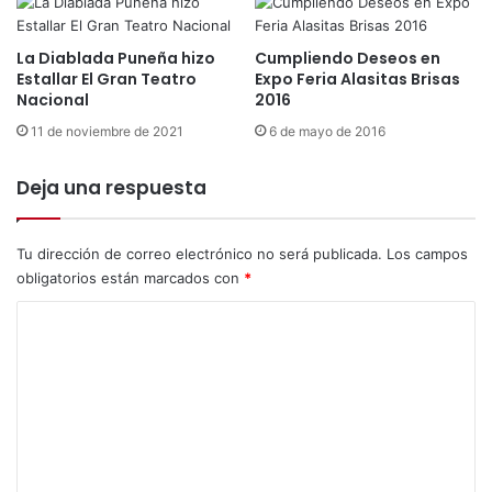
M
a
m
La Diablada Puneña hizo
Cumpliendo Deseos en
Estallar El Gran Teatro
Expo Feria Alasitas Brisas
i
Nacional
2016
t
a
11 de noviembre de 2021
6 de mayo de 2016
C
a
Deja una respuesta
n
d
e
Tu dirección de correo electrónico no será publicada.
Los campos
l
obligatorios están marcados con
*
a
r
C
i
o
a
:
m
“
e
I
m
n
á
t