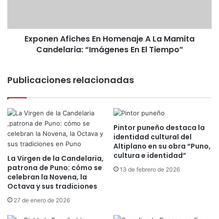
r
n
i
A
a
f
d
Exponen Afiches En Homenaje A La Mamita
i
e
Candelaria: “Imágenes En El Tiempo”
c
P
h
u
e
n
Publicaciones relacionadas
s
o
E
n
H
o
Pintor puneño destaca la
m
identidad cultural del
e
Altiplano en su obra “Puno,
n
cultura e identidad”
La Virgen de la Candelaria,
a
patrona de Puno: cómo se
13 de febrero de 2026
j
celebran la Novena, la
e
Octava y sus tradiciones
A
27 de enero de 2026
L
a