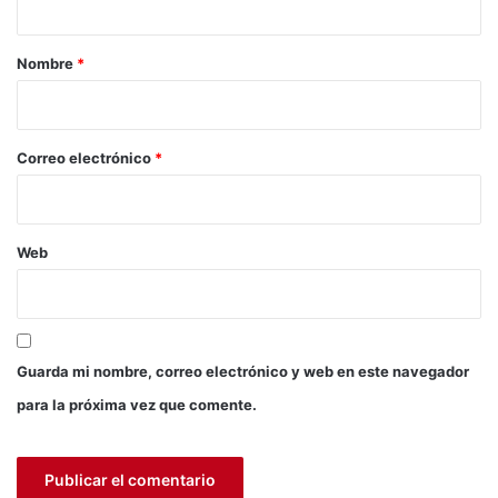
g
a
e
n
r
Nombre
*
e
i
s
E
o
n
*
Correo electrónico
*
E
l
T
i
Web
e
m
p
o
”
Guarda mi nombre, correo electrónico y web en este navegador
para la próxima vez que comente.