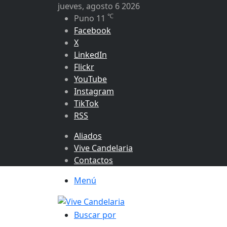
jueves, agosto 6 2026
℃
Puno
11
Facebook
X
LinkedIn
Flickr
YouTube
Instagram
TikTok
RSS
Aliados
Vive Candelaria
Contactos
Menú
Buscar por