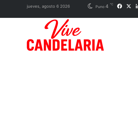
℃
4
Faceb
X
jueves, agosto 6 2026
Puno