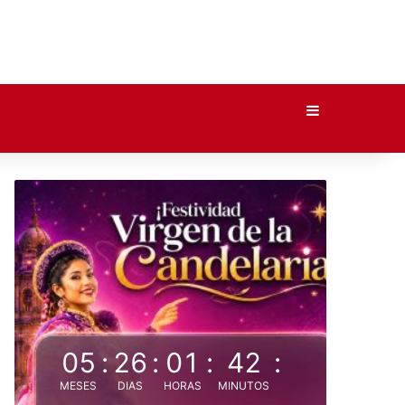
Barra lateral
05
:
26
:
01
:
42
:
MESES
DIAS
HORAS
MINUTOS