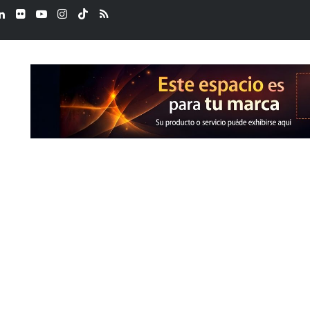
ook
LinkedIn
Flickr
YouTube
Instagram
TikTok
RSS