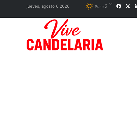
℃
2
Faceb
X
jueves, agosto 6 2026
Puno