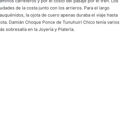
minos carreteros y por el costo del pasaje por el tren. Los
iudades de la costa junto con los arrieros. Para el largo
auquénidos, la ojota de cuero apenas duraba el viaje hasta
ojota. Damián Choque Ponce de Tunuhuiri Chico tenía varios
s sobresalía en la Joyería y Platería.