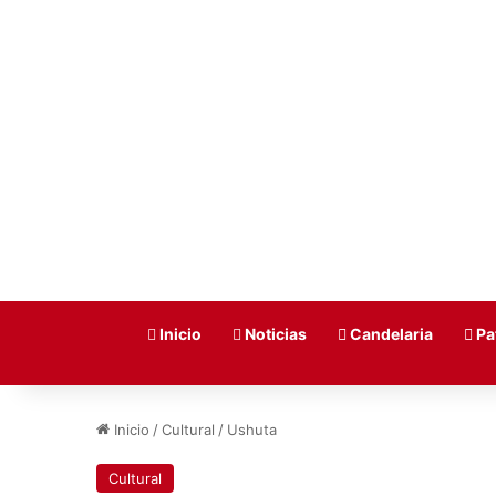
Inicio
Noticias
Candelaria
Pa
Inicio
/
Cultural
/
Ushuta
Cultural