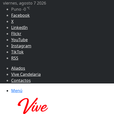
viernes, agosto 7 2026
℃
Puno
-0
Facebook
X
LinkedIn
Flickr
YouTube
Instagram
TikTok
RSS
Aliados
Vive Candelaria
Contactos
Menú