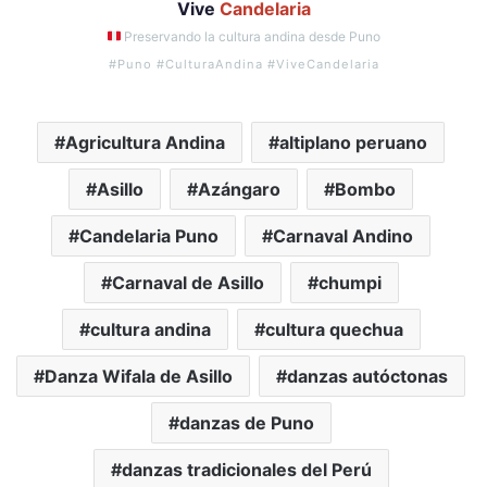
Vive
Candelaria
Preservando la cultura andina desde Puno
#Puno #CulturaAndina #ViveCandelaria
Agricultura Andina
altiplano peruano
Asillo
Azángaro
Bombo
Candelaria Puno
Carnaval Andino
Carnaval de Asillo
chumpi
cultura andina
cultura quechua
Danza Wifala de Asillo
danzas autóctonas
danzas de Puno
danzas tradicionales del Perú