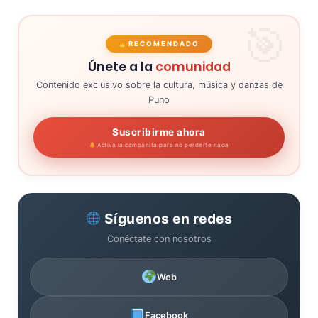
RECOMENDADO
Únete a la
comunidad
Contenido exclusivo sobre la cultura, música y danzas de
Puno
Suscribirme ahora
Activa la campanita para no perderte nada
Síguenos en redes
Conéctate con nosotros
Web
Facebook