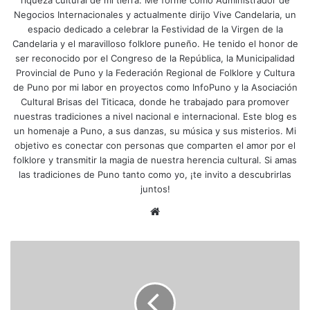
Negocios Internacionales y actualmente dirijo Vive Candelaria, un
espacio dedicado a celebrar la Festividad de la Virgen de la
Candelaria y el maravilloso folklore puneño. He tenido el honor de
ser reconocido por el Congreso de la República, la Municipalidad
Provincial de Puno y la Federación Regional de Folklore y Cultura
de Puno por mi labor en proyectos como InfoPuno y la Asociación
Cultural Brisas del Titicaca, donde he trabajado para promover
nuestras tradiciones a nivel nacional e internacional. Este blog es
un homenaje a Puno, a sus danzas, su música y sus misterios. Mi
objetivo es conectar con personas que comparten el amor por el
folklore y transmitir la magia de nuestra herencia cultural. Si amas
las tradiciones de Puno tanto como yo, ¡te invito a descubrirlas
juntos!
Siti
o
we
R
b
e
d
e
s