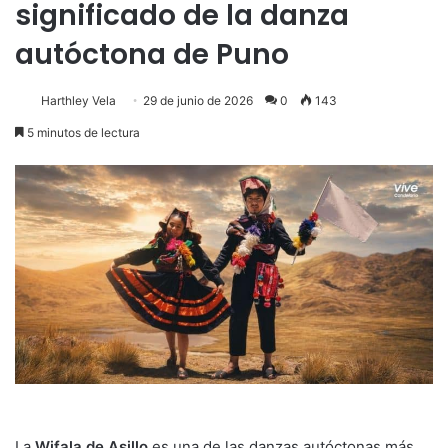
significado de la danza
autóctona de Puno
Harthley Vela
29 de junio de 2026
0
143
5 minutos de lectura
La
Wifala de Asillo
es una de las danzas autóctonas más