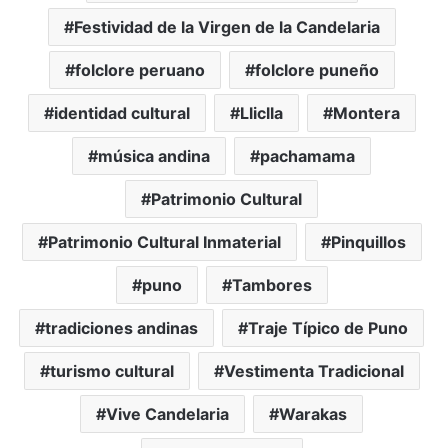
Festividad de la Virgen de la Candelaria
folclore peruano
folclore puneño
identidad cultural
Lliclla
Montera
música andina
pachamama
Patrimonio Cultural
Patrimonio Cultural Inmaterial
Pinquillos
puno
Tambores
tradiciones andinas
Traje Típico de Puno
turismo cultural
Vestimenta Tradicional
Vive Candelaria
Warakas