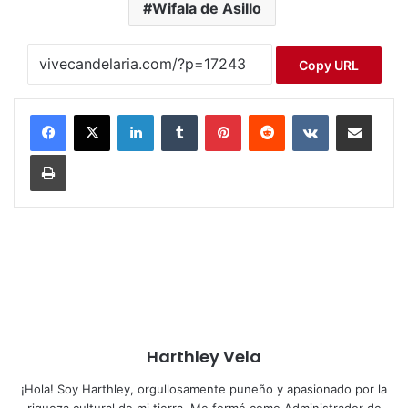
Wifala de Asillo
Copy URL
LinkedIn
Tumblr
Pinterest
Reddit
VKontakte
Compartir por correo electrónico
Imprimir
Harthley Vela
¡Hola! Soy Harthley, orgullosamente puneño y apasionado por la
riqueza cultural de mi tierra. Me formé como Administrador de