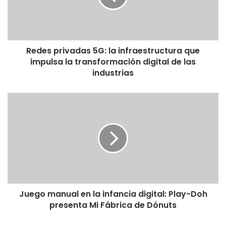
p
r
i
v
Redes privadas 5G: la infraestructura que
a
impulsa la transformación digital de las
d
a
industrias
s
5
J
G
u
:
e
l
g
a
o
i
m
n
a
f
n
r
u
a
Juego manual en la infancia digital: Play-Doh
a
e
presenta Mi Fábrica de Dónuts
l
s
e
t
n