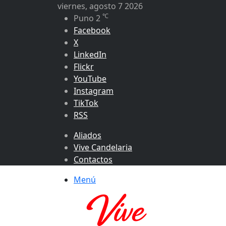
viernes, agosto 7 2026
℃
Puno
2
Facebook
X
LinkedIn
Flickr
YouTube
Instagram
TikTok
RSS
Aliados
Vive Candelaria
Contactos
Menú