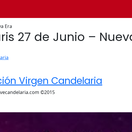
va Era
ris 27 de Junio – Nuev
ión Virgen Candelaria
ivecandelaria.com ©2015