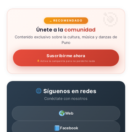
RECOMENDADO
Únete a la
comunidad
Contenido exclusivo sobre la cultura, música y danzas de
Puno
Suscribirme ahora
Activa la campanita para no perderte nada
Síguenos en redes
Conéctate con nosotros
Web
Facebook