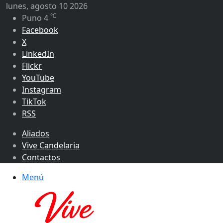
lunes, agosto 10 2026
℃
Puno
4
Facebook
X
LinkedIn
Flickr
YouTube
Instagram
TikTok
RSS
Aliados
Vive Candelaria
Contactos
Menú