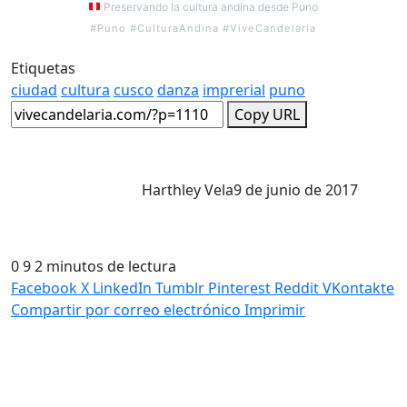
Preservando la cultura andina desde Puno
#Puno #CulturaAndina #ViveCandelaria
Etiquetas
ciudad
cultura
cusco
danza
imprerial
puno
Copy URL
Harthley Vela
9 de junio de 2017
0
9
2 minutos de lectura
Facebook
X
LinkedIn
Tumblr
Pinterest
Reddit
VKontakte
Compartir por correo electrónico
Imprimir