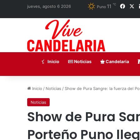
℃
11
Faceb
X
jueves, agosto 6 2026
Puno
Inicio
Noticias
Candelaria
Inicio
/
Noticias
/
Show de Pura Sangre: la fuerza del Por
Noticias
Show de Pura Sang
Porteño Puno lleg