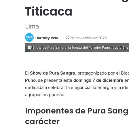
Titicaca
Lima
Harthley Vela
27 de noviembre de 2025
Show de Pura Sangre: la fuerza del Porteño Puno llega a Bris
El
Show de Pura Sangre
, protagonizado por el Bl
Puno
, se presenta este
domingo 7 de diciembre
en
dedicada a celebrar la elegancia, la energía y la id
agrupación puneña.
Imponentes de Pura Sangre
carácter