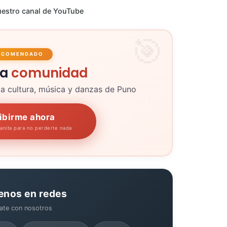
estro canal de YouTube
ECOMENDADO
la
comunidad
la cultura, música y danzas de Puno
ibirme ahora
panita para no perderte nada
enos en redes
ate con nosotros