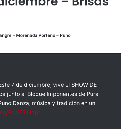
diciembre – Brisas
angre –
Morenada Porteño – Puno
a!Este 7 de diciembre, vive el SHOW DE
ca junto al Bloque Imponentes de Pura
Puno.Danza, música y tradición en un
t.co/EwYP7JJApr