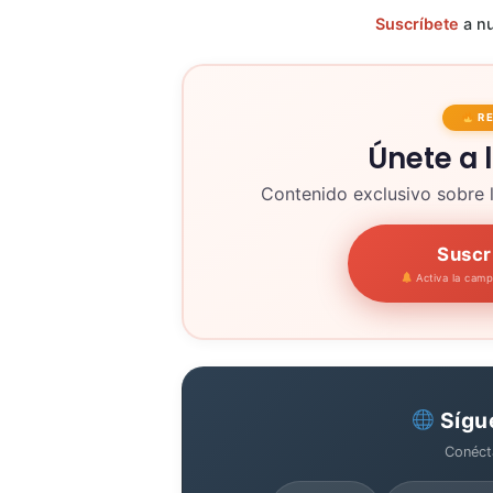
Suscríbete
a nu
R
Únete a 
Contenido exclusivo sobre 
Suscr
Activa la cam
Sígu
Conéct