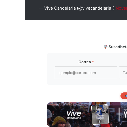
— Vive Candelaria (@vivecandelaria_)
Nove
Suscríbet
Correo
*