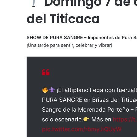
Domingo 7 de 
del Titicaca
SHOW DE PURA SANGRE – Imponentes de Pura S
¡Una tarde para sentir, celebrar y vibrar!
¡El altiplano llega con fuerz
PURA SANGRE en Brisas del Titica
Sangre de la Morenada Porteño – 
solo escenario.
Más en
https://
pic.twitter.com/rbmyJiQUyW