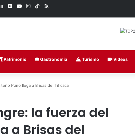
ook
LinkedIn
Flickr
YouTube
Instagram
TikTok
RSS
Patrimonio
Gastronomia
Turismo
Videos
teño Puno llega a Brisas del Titicaca
re: la fuerza del
a a Brisas del