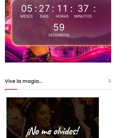
05
:
27
:
11
:
37
:
MESES
DIAS
HORAS
MINUTOS
58
SEGUNDOS
Vive la magia...