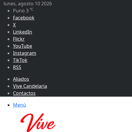
lunes, agosto 10 2026
℃
Puno
3
Facebook
X
LinkedIn
Flickr
YouTube
Instagram
TikTok
RSS
Aliados
Vive Candelaria
Contactos
Menú