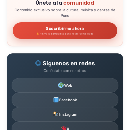
Únete a la
comunidad
Contenido exclusivo sobre la cultura, música y danzas de
Puno
Suscribirme ahora
Activa la campanita para no perderte nada
Síguenos en redes
Conéctate con nosotros
Web
Facebook
Instagram
X