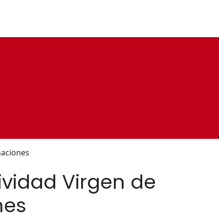
naciones
ividad Virgen de
nes