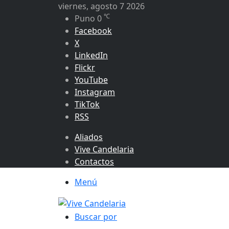
viernes, agosto 7 2026
℃
Puno
0
Facebook
X
LinkedIn
Flickr
YouTube
Instagram
TikTok
RSS
Aliados
Vive Candelaria
Contactos
Menú
Buscar por