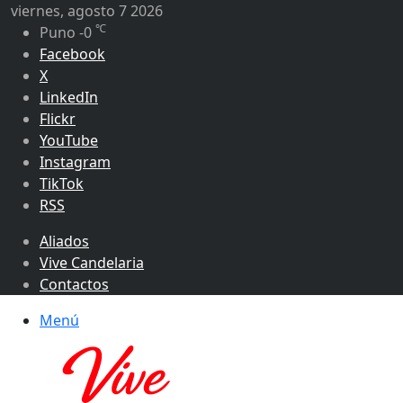
viernes, agosto 7 2026
℃
Puno
-0
Facebook
X
LinkedIn
Flickr
YouTube
Instagram
TikTok
RSS
Aliados
Vive Candelaria
Contactos
Menú