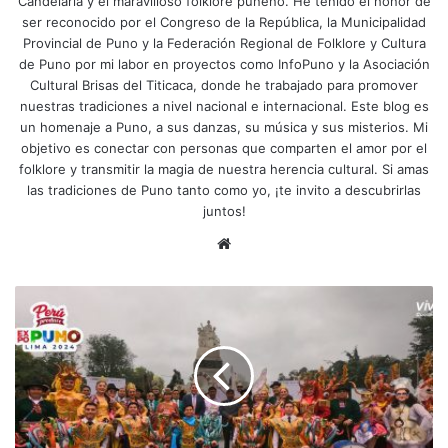
Candelaria y el maravilloso folklore puneño. He tenido el honor de
ser reconocido por el Congreso de la República, la Municipalidad
Provincial de Puno y la Federación Regional de Folklore y Cultura
de Puno por mi labor en proyectos como InfoPuno y la Asociación
Cultural Brisas del Titicaca, donde he trabajado para promover
nuestras tradiciones a nivel nacional e internacional. Este blog es
un homenaje a Puno, a sus danzas, su música y sus misterios. Mi
objetivo es conectar con personas que comparten el amor por el
folklore y transmitir la magia de nuestra herencia cultural. Si amas
las tradiciones de Puno tanto como yo, ¡te invito a descubrirlas
juntos!
Siti
o
we
G
b
o
b
i
e
r
n
o