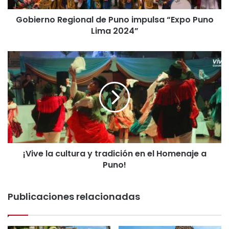
R
Gobierno Regional de Puno impulsa “Expo Puno
e
Lima 2024”
g
i
o
¡
n
V
a
i
l
v
d
e
e
l
P
a
u
c
n
u
o
¡Vive la cultura y tradición en el Homenaje a
l
i
Puno!
t
m
u
p
r
u
Publicaciones relacionadas
a
l
y
s
t
a
r