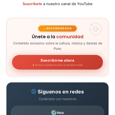
Suscríbete
a nuestro canal de YouTube
RECOMENDADO
Únete a la
comunidad
Contenido exclusivo sobre la cultura, música y danzas de
Puno
Suscribirme ahora
Activa la campanita para no perderte nada
Síguenos en redes
Conéctate con nosotros
Web