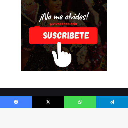
© Copyright 2026, Todos los derechos reservados |
Vive
Facebook
X
WhatsApp
Telegram
Candelaria
Facebook
X
LinkedIn
Flickr
YouTube
Instagram
TikTok
RS