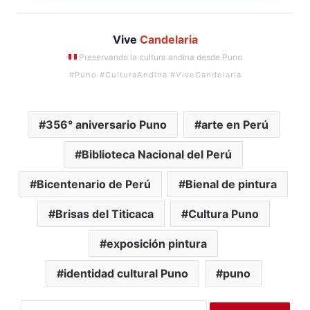
Vive
Candelaria
Preservando la cultura andina desde Puno
#Puno #CulturaAndina #ViveCandelaria
356° aniversario Puno
arte en Perú
Biblioteca Nacional del Perú
Bicentenario de Perú
Bienal de pintura
Brisas del Titicaca
Cultura Puno
exposición pintura
identidad cultural Puno
puno