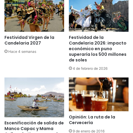
“
a
E
d
x
i
p
c
o
i
P
ó
Festividad Virgen de la
Festividad de la
u
Candelaria 2027
Candelaria 2026: impacto
n
n
económico en puno
e
Hace 4 semanas
o
superaría los 500 millones
n
L
de soles
e
i
l
4 de febrero de 2026
m
H
a
o
2
m
0
e
2
n
4
a
”
j
Opinión: La ruta de la
e
Cervecería
Escenificación de salida de
a
Manco Capac y Mama
P
9 de enero de 2016