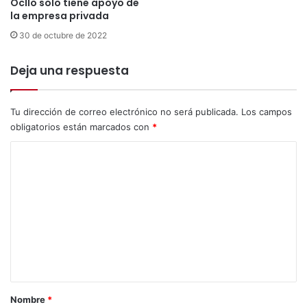
Ocllo solo tiene apoyo de
u
la empresa privada
n
30 de octubre de 2022
o
!
Deja una respuesta
Tu dirección de correo electrónico no será publicada.
Los campos
obligatorios están marcados con
*
C
o
m
e
n
t
a
r
Nombre
*