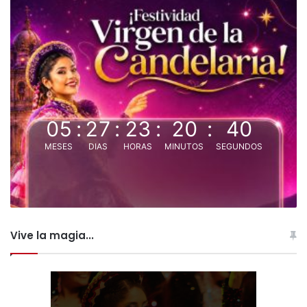
05
:
27
:
23
:
20
:
39
MESES
DIAS
HORAS
MINUTOS
SEGUNDOS
Vive la magia...