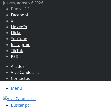
jueves, agosto 6 2026
℃
Puno
12
Facebook
X
LinkedIn
Flickr
YouTube
Instagram
TikTok
RSS
Aliados
Vive Candelaria
Contactos
Menú
Buscar por