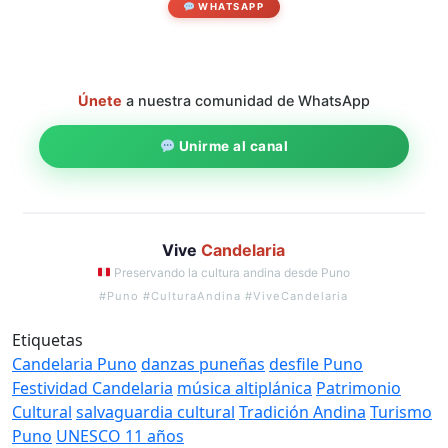
WHATSAPP
Únete
a nuestra comunidad de WhatsApp
Unirme al canal
Vive
Candelaria
Preservando la cultura andina desde Puno
#Puno #CulturaAndina #ViveCandelaria
Etiquetas
Candelaria Puno
danzas puneñas
desfile Puno
Festividad Candelaria
música altiplánica
Patrimonio
Cultural
salvaguardia cultural
Tradición Andina
Turismo
Puno
UNESCO 11 años