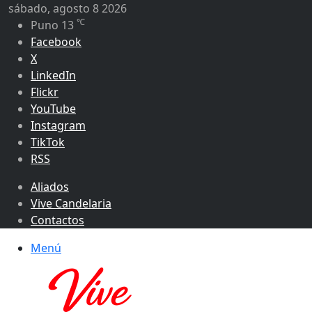
sábado, agosto 8 2026
℃
Puno
13
Facebook
X
LinkedIn
Flickr
YouTube
Instagram
TikTok
RSS
Aliados
Vive Candelaria
Contactos
Menú