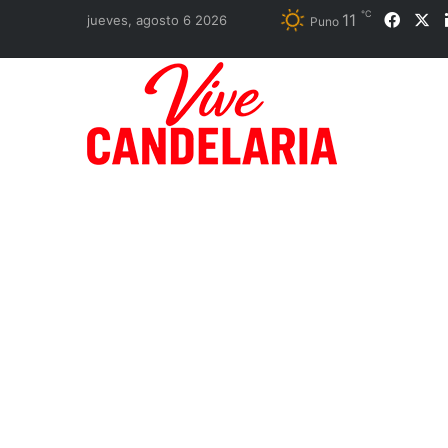
℃
11
Faceb
X
jueves, agosto 6 2026
Puno