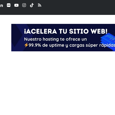
ook
LinkedIn
Flickr
YouTube
Instagram
TikTok
RSS