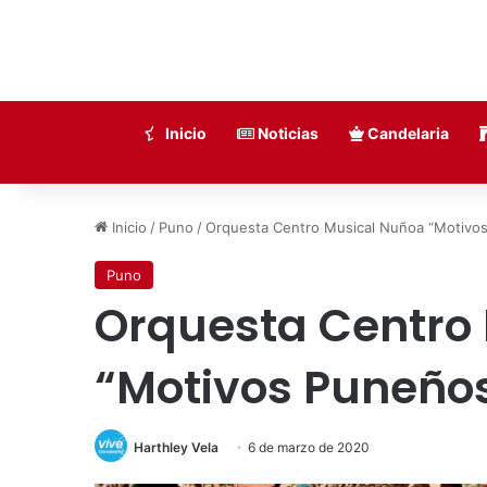
Inicio
Noticias
Candelaria
Inicio
/
Puno
/
Orquesta Centro Musical Nuñoa “Motivo
Puno
Orquesta Centro
“Motivos Puneño
Harthley Vela
6 de marzo de 2020