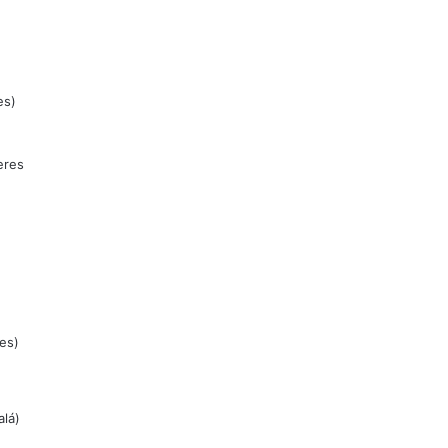
es)
eres
es)
lá)