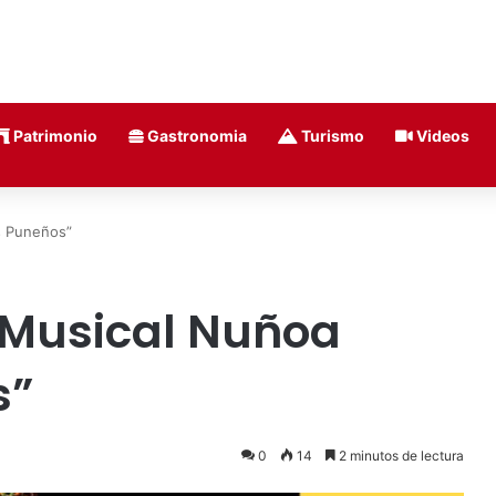
Patrimonio
Gastronomia
Turismo
Videos
s Puneños”
 Musical Nuñoa
s”
0
14
2 minutos de lectura