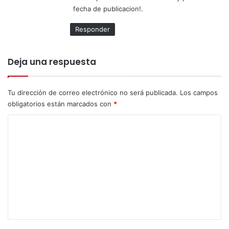
u
N
fecha de publicacion!.
l
O
t
V
Responder
u
A
r
T
a
E
Deja una respuesta
l
p
d
o
e
r
Tu dirección de correo electrónico no será publicada.
Los campos
l
s
obligatorios están marcados con
*
a
u
N
C
i
a
n
o
c
v
i
m
a
ó
l
e
n
u
?
n
a
b
t
l
a
e