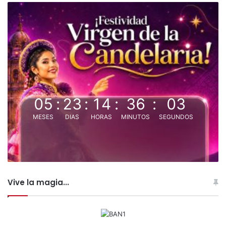
n
s
i
s
t
e
m
a
d
05
:
23
:
14
:
36
:
03
e
g
MESES
DIAS
HORAS
MINUTOS
SEGUNDOS
e
s
t
i
ó
n
Vive la magia...