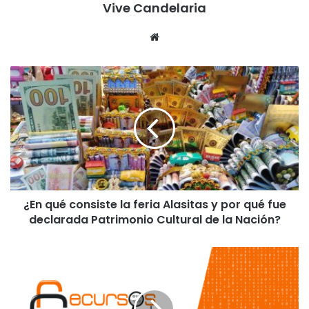
Vive Candelaria
Siti
o
we
¿
b
E
n
q
u
é
c
o
n
¿En qué consiste la feria Alasitas y por qué fue
s
declarada Patrimonio Cultural de la Nación?
i
s
t
R
e
e
l
c
a
u
f