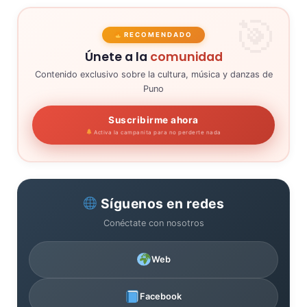
RECOMENDADO
Únete a la
comunidad
Contenido exclusivo sobre la cultura, música y danzas de
Puno
Suscribirme ahora
Activa la campanita para no perderte nada
Síguenos en redes
Conéctate con nosotros
Web
Facebook