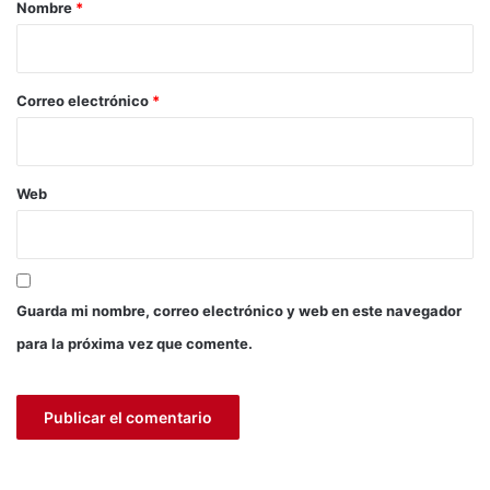
r
a
Nombre
*
p
i
o
o
y
o
*
Correo electrónico
*
e
n
e
l
Web
d
e
s
a
r
Guarda mi nombre, correo electrónico y web en este navegador
r
para la próxima vez que comente.
o
l
l
o
d
e
u