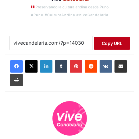
Preservando la cultura andina desde Puno
#Puno #CulturaAndina #ViveCandelaria
Copy URL
LinkedIn
Tumblr
Pinterest
Reddit
VKontakte
Compartir por correo electrónico
Imprimir