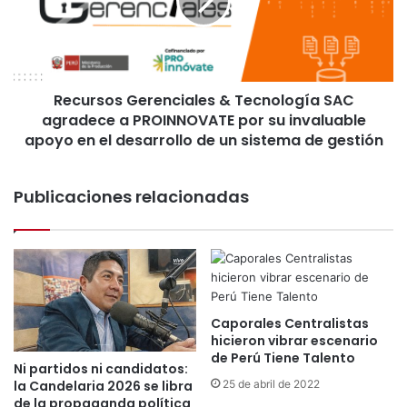
r
e
s
r
o
i
s
a
G
A
Recursos Gerenciales & Tecnología SAC
e
l
agradece a PROINNOVATE por su invaluable
r
a
e
apoyo en el desarrollo de un sistema de gestión
s
n
i
c
t
Publicaciones relacionadas
i
a
a
s
l
y
e
p
s
o
&
r
T
q
Caporales Centralistas
e
u
hicieron vibrar escenario
c
de Perú Tiene Talento
é
n
Ni partidos ni candidatos:
f
25 de abril de 2022
la Candelaria 2026 se libra
o
u
de la propaganda política
l