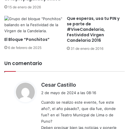
e
o
15 de enero de 2026
d
g
e
í
Que esperas, usa tu PIN y
c
a
se parte de
l
#ViveCandelaria,
S
a
Festividad Virgen
A
r
El Bloque “Ponchitos”
Candelaria 2016
C
a
a
6 de febrero de 2025
31 de enero de 2016
d
g
a
r
Un comentario
P
a
a
d
t
e
r
d
c
Cesar Castillo
i
e
i
2 de mayo de 2024 a las 08:16
m
a
c
o
P
Cuando se realizo este evente, fue este
e
n
R
año?, el año pásado?, que dia fue, donde
:
i
O
fue? en el Teatro Municpal de Lima o de
o
I
Puno?
C
N
Deben precisar bien las noticias y ponerle