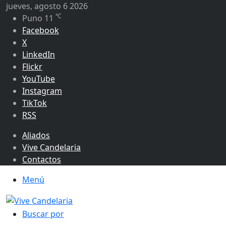
jueves, agosto 6 2026
℃
Puno
11
Facebook
X
LinkedIn
Flickr
YouTube
Instagram
TikTok
RSS
Aliados
Vive Candelaria
Contactos
Menú
Buscar por