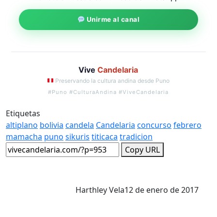
Unirme al canal
Vive
Candelaria
Preservando la cultura andina desde Puno
#Puno #CulturaAndina #ViveCandelaria
Etiquetas
altiplano
bolivia
candela
Candelaria
concurso
febrero
mamacha
puno
sikuris
titicaca
tradicion
Copy URL
Harthley Vela
12 de enero de 2017