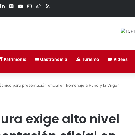
book
LinkedIn
Flickr
YouTube
Instagram
TikTok
RSS
Patrimonio
Gastronomia
Turismo
Videos
 técnico para presentación oficial en homenaje a Puno y la Virgen
ura exige alto nivel