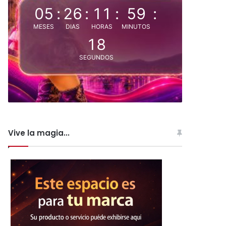
05
:
26
:
11
:
59
:
MESES
DIAS
HORAS
MINUTOS
17
SEGUNDOS
Vive la magia...