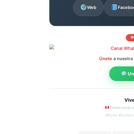
Web
Facebo
Únete
a nuestra
Uni
Viv
Preservando la
#Puno #Cultur