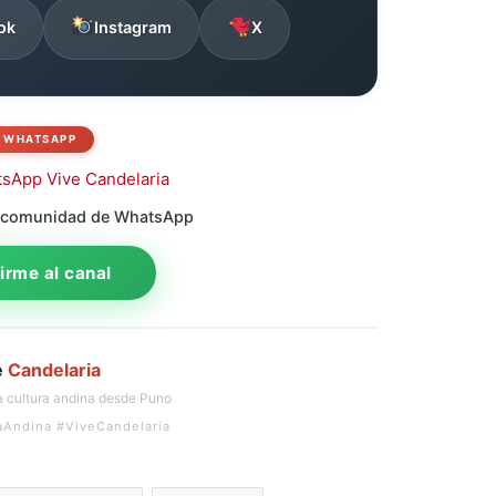
ok
Instagram
X
WHATSAPP
 comunidad de WhatsApp
rme al canal
e
Candelaria
 cultura andina desde Puno
aAndina #ViveCandelaria