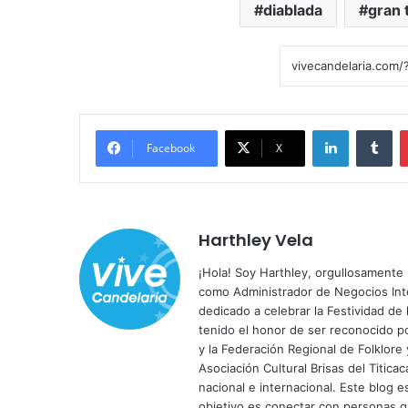
diablada
gran 
LinkedIn
Tumblr
Facebook
X
Harthley Vela
¡Hola! Soy Harthley, orgullosamente 
como Administrador de Negocios Inte
dedicado a celebrar la Festividad de 
tenido el honor de ser reconocido po
y la Federación Regional de Folklore
Asociación Cultural Brisas del Titic
nacional e internacional. Este blog 
objetivo es conectar con personas qu