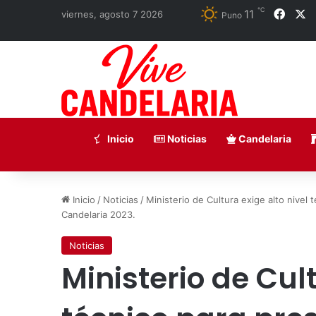
℃
11
Face
X
viernes, agosto 7 2026
Puno
Inicio
Noticias
Candelaria
Inicio
/
Noticias
/
Ministerio de Cultura exige alto nivel
Candelaria 2023.
Noticias
Ministerio de Cult