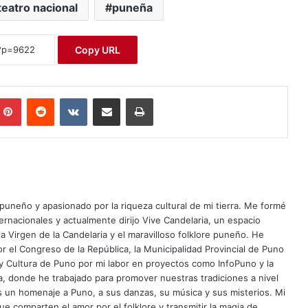
teatro nacional
puneña
Copy URL
Pinterest
Reddit
VKontakte
Compartir por correo electrónico
Imprimir
puneño y apasionado por la riqueza cultural de mi tierra. Me formé
rnacionales y actualmente dirijo Vive Candelaria, un espacio
la Virgen de la Candelaria y el maravilloso folklore puneño. He
r el Congreso de la República, la Municipalidad Provincial de Puno
 y Cultura de Puno por mi labor en proyectos como InfoPuno y la
aca, donde he trabajado para promover nuestras tradiciones a nivel
es un homenaje a Puno, a sus danzas, su música y sus misterios. Mi
e comparten el amor por el folklore y transmitir la magia de