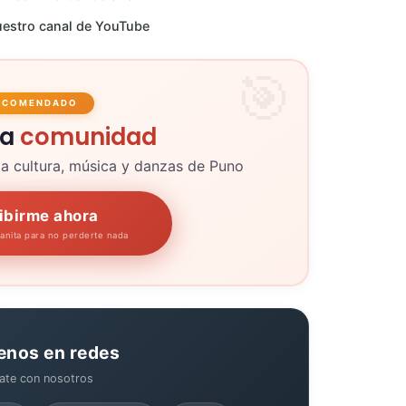
estro canal de YouTube
ECOMENDADO
la
comunidad
la cultura, música y danzas de Puno
ibirme ahora
panita para no perderte nada
enos en redes
ate con nosotros