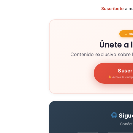
Suscríbete
a nu
R
Únete a 
Contenido exclusivo sobre 
Suscr
Activa la cam
Sígu
Conéct