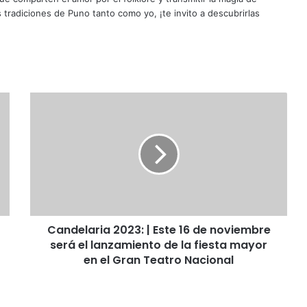
s tradiciones de Puno tanto como yo, ¡te invito a descubrirlas
C
a
n
d
e
l
a
r
i
Candelaria 2023: | Este 16 de noviembre
a
será el lanzamiento de la fiesta mayor
2
0
en el Gran Teatro Nacional
2
3
: