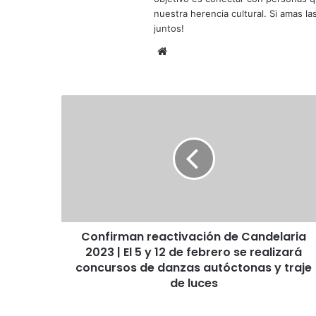
nuestra herencia cultural. Si amas la
juntos!
Siti
o
we
b
C
o
n
f
i
r
m
a
n
Confirman reactivación de Candelaria
r
2023 | El 5 y 12 de febrero se realizará
e
a
concursos de danzas autóctonas y traje
c
de luces
t
i