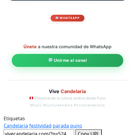
WHATSAPP
Únete
a nuestra comunidad de WhatsApp
Unirme al canal
Vive
Candelaria
Preservando la cultura andina desde Puno
#Puno #CulturaAndina #ViveCandelaria
Etiquetas
Candelaria
festividad
parada
puno
Copy URL