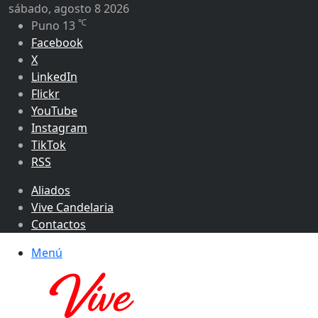
sábado, agosto 8 2026
℃
Puno
13
Facebook
X
LinkedIn
Flickr
YouTube
Instagram
TikTok
RSS
Aliados
Vive Candelaria
Contactos
Menú