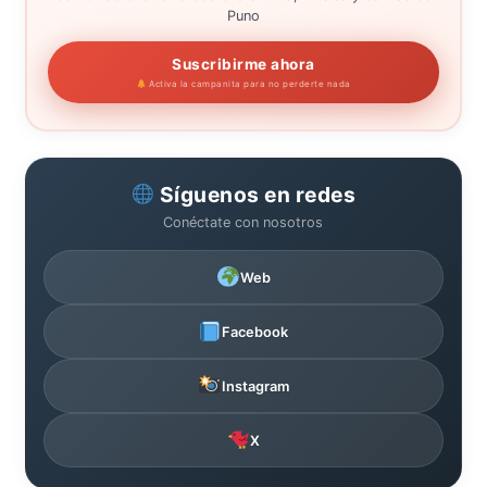
Puno
Suscribirme ahora
Activa la campanita para no perderte nada
Síguenos en redes
Conéctate con nosotros
Web
Facebook
Instagram
X