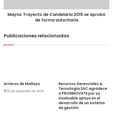
e
r
s
a
p
Mayta: Trayecto de Candelaria 2016 se aprobó
y
e
de forma autoritaria
e
t
c
a
t
r
Publicaciones relacionadas
o
á
d
e
e
l
C
r
a
e
n
c
d
o
e
r
l
r
a
Arrieros de Mañazo
Recursos Gerenciales &
i
Tecnología SAC agradece
r
22 de septiembre de 2024
d
a PROINNOVATE por su
i
o
invaluable apoyo en el
a
d
desarrollo de un sistema
2
e
de gestión
0
C