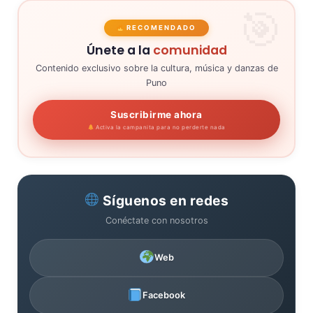
RECOMENDADO
Únete a la
comunidad
Contenido exclusivo sobre la cultura, música y danzas de
Puno
Suscribirme ahora
Activa la campanita para no perderte nada
Síguenos en redes
Conéctate con nosotros
Web
Facebook