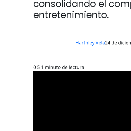
consolidando el comp
entretenimiento.
Harthley Vela
24 de dicie
0
5
1 minuto de lectura