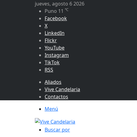
jueves, agosto 6 2026
℃
Puno
11
Facebook
X
LinkedIn
Flickr
YouTube
Instagram
TikTok
RSS
Aliados
Vive Candelaria
Contactos
Menú
Buscar por