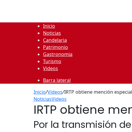
Inicio
Noticias
Candelaria
Patrimonio
Gastronomia
Turismo
Videos
Barra lateral
Inicio
/
Videos
/
IRTP obtiene mención especial
Noticias
Videos
IRTP obtiene men
Por la transmisión de