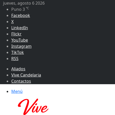
jueves, agosto 6 2026
℃
Puno
3
Facebook
X
LinkedIn
Flickr
YouTube
Instagram
TikTok
RSS
Aliados
Vive Candelaria
Contactos
Menú