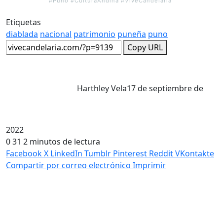
#Puno #CulturaAndina #ViveCandelaria
Etiquetas
diablada
nacional
patrimonio
puneña
puno
Copy URL
Harthley Vela
17 de septiembre de
2022
0
31
2 minutos de lectura
Facebook
X
LinkedIn
Tumblr
Pinterest
Reddit
VKontakte
Compartir por correo electrónico
Imprimir