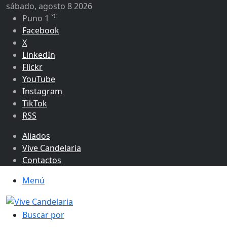
sábado, agosto 8 2026
℃
Puno
1
Facebook
X
LinkedIn
Flickr
YouTube
Instagram
TikTok
RSS
Aliados
Vive Candelaria
Contactos
Menú
Buscar por