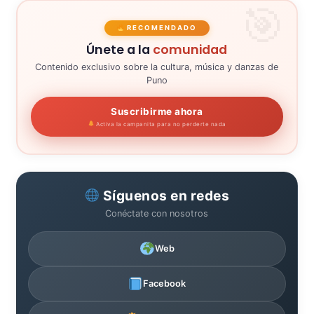
RECOMENDADO
Únete a la
comunidad
Contenido exclusivo sobre la cultura, música y danzas de
Puno
Suscribirme ahora
Activa la campanita para no perderte nada
Síguenos en redes
Conéctate con nosotros
Web
Facebook