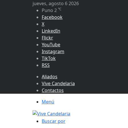
jueves, agosto 6 2026
℃
Puno
2
Facebook
X
LinkedIn
Flickr
YouTube
Instagram
TikTok
RSS
Aliados
Vive Candelaria
Contactos
Menú
Buscar por