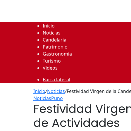
Inicio
Noticias
Candelaria
Patrimonio
Gastronomia
Turismo
Videos
Barra lateral
Inicio
/
Noticias
/
Festividad Virgen de la Cand
Noticias
Puno
Festividad Virg
de Actividades