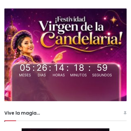
05
:
26
:
14
:
18
:
58
MESES
DIAS
HORAS
MINUTOS
SEGUNDOS
Vive la magia...